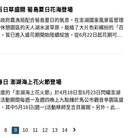
百日草盛開 菊島夏日花海登場
縣政府農漁局配合菊島夏日的氣息，在澎湖國家風景區管理
方休憩園區的天人湖水波草原，栽植了大片色彩繽紛的「百
，皆已進入盛花期開始陸續綻放，從6月22日起花期可達
以上，要透過百日草宣告夏季的來臨。
春日 澎湖海上花火節登場
度的「澎湖海上花火節」於4月18日至6月23日閃耀澎湖
，活動期間每週一及週四晚上九點鐘於馬公市觀音亭園區盛
，其中5月16日(週一)活動移師至吉貝展開。另外，此次
活動也加開假日場次包含4月30日、5月7日、6月18日(皆
)，全部共23個場次。
8
9
10
11
12
13
14