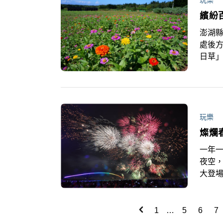
玩樂
繽紛
澎湖
處後
日草」
1個月
玩樂
燦爛
一年一
夜空
大登場
花火節
為周六
1
…
5
6
7