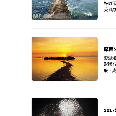
好似深
受到
碼頭
多年
秘境
間。
澎湖
形礫
般，
因此