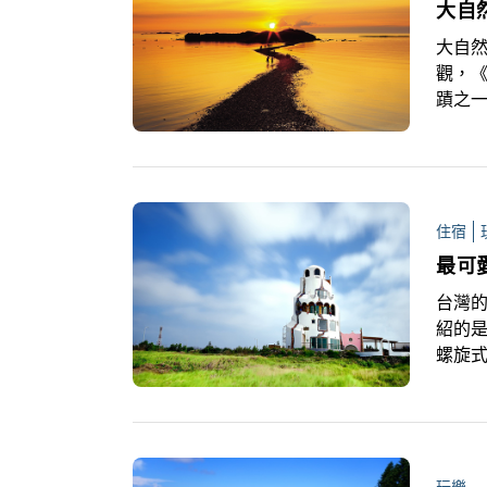
大自
觀，
蹟之
公園
長的
候走
住宿
台灣
紹的是
螺旋
特殊