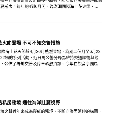
讓這裡的海灣奇景及奇觀多不勝數，國際級的美麗島嶼成為
夏威夷。每年約4到6月間，為澎湖國際海上花火節，是
最具全國知名度的大型觀光活動，不僅吸引國內外遊客前
也會趁著活動期間安排一段旅行，遊訪澎湖的特色景點。
花火節登場 不可不知交管措施
7國際海上花火節於4月20月熱烈登場，為期二個月至6月22
22場的系列活動，近日馬公警分局為維持交通順暢與觀
質，公佈了場地交管及停車疏散資訊。今年在觀音亭園區辦
次共有16場，管制之禁止汽車、機車進入路段：(1)介壽
族路口。(2)民生路、民族路口。(3)觀音亭大門前（介壽
(4)澎湖海事水產職業學校側門。管制時段除了開幕4月20
)及閉幕6月22日(四)為17時至22時外，其他活動場次皆為
至22時。
天堂路私房秘境 通往海洋壯麗視野
的海之聲近年來成為爆紅的秘境，不斷向海面延伸的構圖，