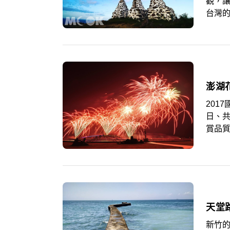
觀，
台灣的
年度
往，
澎湖
201
日、共
賞品
理的場
路、民
路）。
日(四
18時
新竹