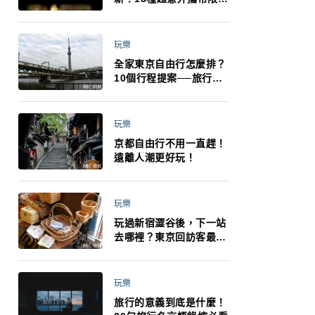
制：猛健樂、直髮梳、藍
牙耳機、暖暖包都有事！
最高還罰百萬！注意事項
玩樂
一次看！
全家東京自由行怎麼排？
10個行程提案──旅行不
再有人喊累喊無聊 X 爸媽
小孩都能找到喜歡的好玩
法！
玩樂
京都自由行不用一直趕！
遠離人潮更好玩！
玩樂
玩過新宿澀谷後，下一站
去哪裡？東京回訪客最推
薦下北澤
玩樂
旅行的意義到底是什麼！