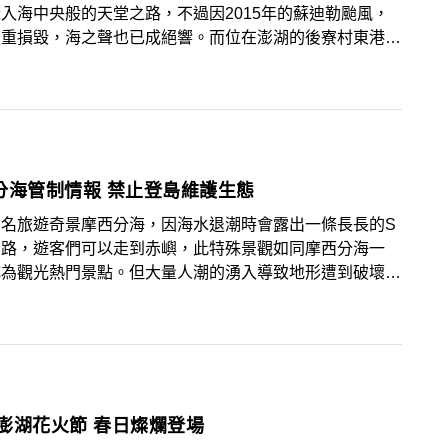
入海中央般的天堂之路，不過因2015年的蘇迪勒颱風，
嚴重損毀，海之聲也已成絕響。而位在澎湖的後寮村東港舊
，也出現了一處深入海中般的天堂路秘境，這座碼頭已荒廢
，連當地人都未必知悉的秘境，與海之聲不同的特色是這處
是以蜿蜒的形式，如蛇一樣的進入海中央，給人無限想像空
摩西分海管制情報 禁止登島維護生態
知名旅遊奇景摩西分海，因海水退潮時會露出一條長長的S
石路，遊客們可以走到赤嶼，此特殊景觀如同摩西分海一
成為觀光熱門景點。但大量人潮的湧入導致地形遭到破壞，
從4月份開始，澎湖風景區管理處將限制民眾登島。
2017澎湖花火節 春日燦爛登場