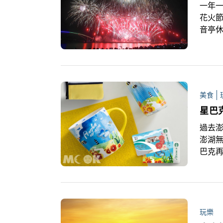
一年一
花火
音亭休
火秀
國、
美食
過去澎
澎湖
巴克
多了
克杯
玩樂