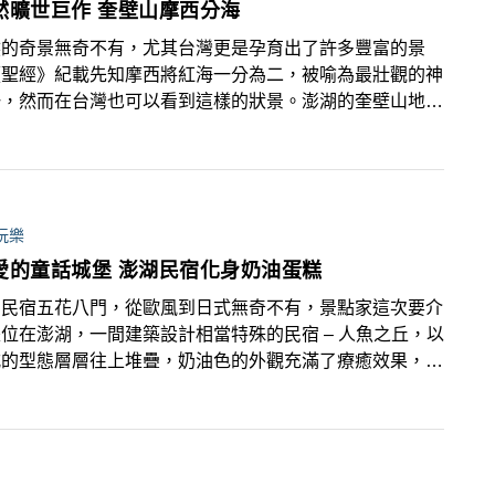
大自然曠世巨作 奎壁山摩西分海
然的奇景無奇不有，尤其台灣更是孕育出了許多豐富的景
《聖經》紀載先知摩西將紅海一分為二，被喻為最壯觀的神
一，然而在台灣也可以看到這樣的狀景。澎湖的奎壁山地質
，包含奎壁山和赤嶼，海水退潮的時候會露出一條S型的長
礫石路，兩地相接，是典型的陸連島地形，可以在退潮的時
到赤嶼。
玩樂
最可愛的童話城堡 澎湖民宿化身奶油蛋糕
的民宿五花八門，從歐風到日式無奇不有，景點家這次要介
位在澎湖，一間建築設計相當特殊的民宿 – 人魚之丘，以
式的型態層層往上堆疊，奶油色的外觀充滿了療癒效果，以
造型打響知名度的民宿，徹底融化了旅客的心。