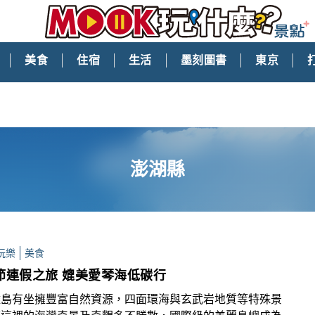
美食
住宿
生活
墨刻圖書
東京
澎湖縣‎
玩樂
美食
花火節連假之旅 媲美愛琴海低碳行
離島有坐擁豐富自然資源，四面環海與玄武岩地質等特殊景