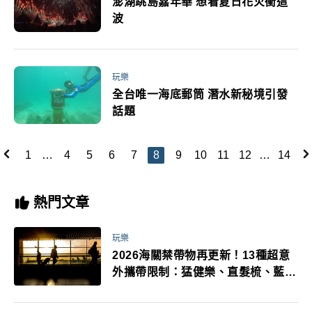
澎湖跳島嘉年華 想看夏日花火衝這
波
玩樂
全台唯一海底郵筒 潛水新秘境引發
話題
1
…
4
5
6
7
8
9
10
11
12
…
14
熱門文章
玩樂
2026海關禁帶物再更新！13種超意
外攜帶限制：猛健樂、直髮梳、藍牙
耳機、暖暖包都有事！最高還罰百
萬！注意事項一次看！