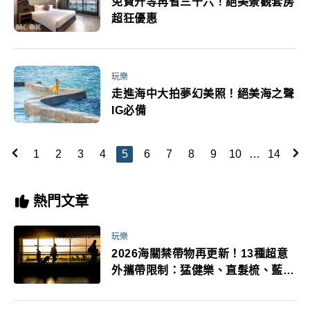
免費升等再省三千六！絕美景觀套房
超狂優惠
玩樂
走進海中大拍夢幻美照！絕美海之聲
IG必備
1
2
3
4
5
6
7
8
9
10
…
14
熱門文章
玩樂
2026海關禁帶物再更新！13種超意
外攜帶限制：猛健樂、直髮梳、藍牙
耳機、暖暖包都有事！最高還罰百
萬！注意事項一次看！