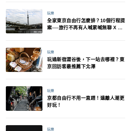
萬！注意事項一次看！
玩樂
全家東京自由行怎麼排？10個行程提
案──旅行不再有人喊累喊無聊 X 爸
媽小孩都能找到喜歡的好玩法！
玩樂
玩過新宿澀谷後，下一站去哪裡？東
京回訪客最推薦下北澤
玩樂
京都自由行不用一直趕！遠離人潮更
好玩！
玩樂