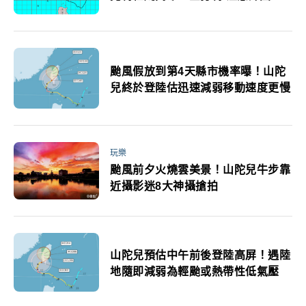
流影響多雨
颱風假放到第4天縣市機率曝！山陀
兒終於登陸估迅速減弱移動速度更慢
玩樂
颱風前夕火燒雲美景！山陀兒牛步靠
近攝影迷8大神攝搶拍
山陀兒預估中午前後登陸高屏！遇陸
地隨即減弱為輕颱或熱帶性低氣壓