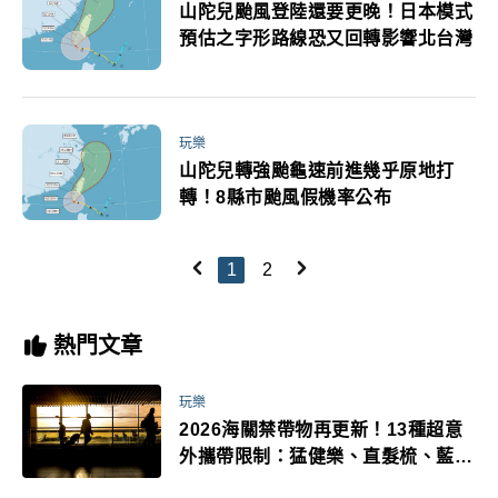
山陀兒颱風登陸還要更晚！日本模式
預估之字形路線恐又回轉影響北台灣
玩樂
山陀兒轉強颱龜速前進幾乎原地打
轉！8縣市颱風假機率公布
1
2
熱門文章
玩樂
2026海關禁帶物再更新！13種超意
外攜帶限制：猛健樂、直髮梳、藍牙
耳機、暖暖包都有事！最高還罰百