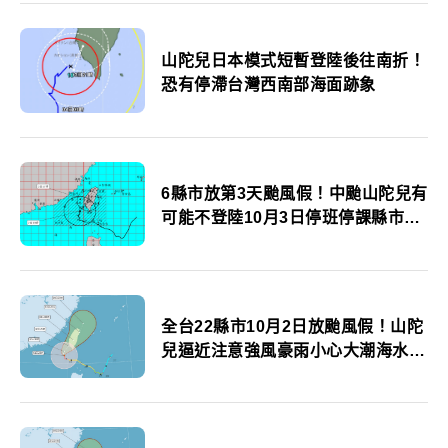
山陀兒日本模式短暫登陸後往南折！
恐有停滯台灣西南部海面跡象
6縣市放第3天颱風假！中颱山陀兒有
可能不登陸10月3日停班停課縣市一
覽
全台22縣市10月2日放颱風假！山陀
兒逼近注意強風豪雨小心大潮海水倒
灌