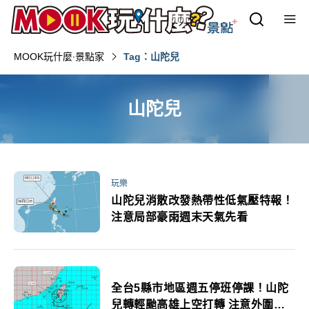
MOOK玩什麼‧景點家
Tag：山陀兒
山陀兒
玩樂
山陀兒消散改發熱帶性低氣壓特報！
注意局部豪雨週末天氣先看
全台5縣市地區週五停班停課！山陀
兒轉輕颱高雄上空打轉 注意外圍環