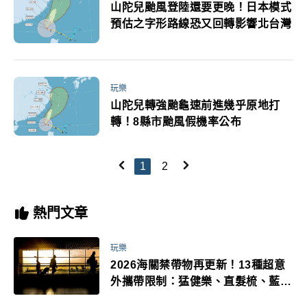
山陀兒颱風登陸還要更晚！日本模式
預估之字形路線恐又回轉影響北台灣
玩樂
山陀兒轉強颱龜速前進幾乎原地打
轉！8縣市颱風假機率公布
1
2
熱門文章
玩樂
2026海關禁帶物再更新！13種超意
外攜帶限制：猛健樂、直髮梳、藍牙
耳機、暖暖包都有事！最高還罰百