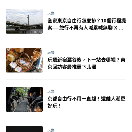
萬！注意事項一次看！
玩樂
全家東京自由行怎麼排？10個行程提
案──旅行不再有人喊累喊無聊 X 爸
媽小孩都能找到喜歡的好玩法！
玩樂
玩過新宿澀谷後，下一站去哪裡？東
京回訪客最推薦下北澤
玩樂
京都自由行不用一直趕！遠離人潮更
好玩！
玩樂