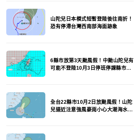
山陀兒日本模式短暫登陸後往南折！
恐有停滯台灣西南部海面跡象
6縣市放第3天颱風假！中颱山陀兒有
可能不登陸10月3日停班停課縣市一
覽
全台22縣市10月2日放颱風假！山陀
兒逼近注意強風豪雨小心大潮海水倒
灌