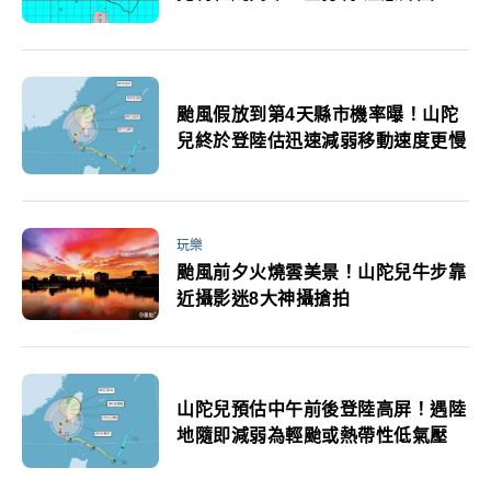
流影響多雨
颱風假放到第4天縣市機率曝！山陀
兒終於登陸估迅速減弱移動速度更慢
玩樂
颱風前夕火燒雲美景！山陀兒牛步靠
近攝影迷8大神攝搶拍
山陀兒預估中午前後登陸高屏！遇陸
地隨即減弱為輕颱或熱帶性低氣壓