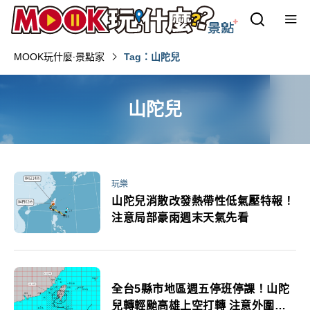
MOOK玩什麼‧景點家
Tag：山陀兒
山陀兒
玩樂
山陀兒消散改發熱帶性低氣壓特報！
注意局部豪雨週末天氣先看
全台5縣市地區週五停班停課！山陀
兒轉輕颱高雄上空打轉 注意外圍環