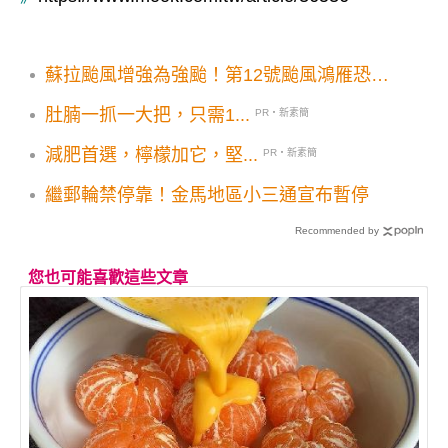
蘇拉颱風增強為強颱！第12號颱風鴻雁恐緊
接著生成
肚腩一抓一大把，只需1...
PR・新素簡
減肥首選，檸檬加它，堅...
PR・新素簡
繼郵輪禁停靠！金馬地區小三通宣布暫停
Recommended by
您也可能喜歡這些文章