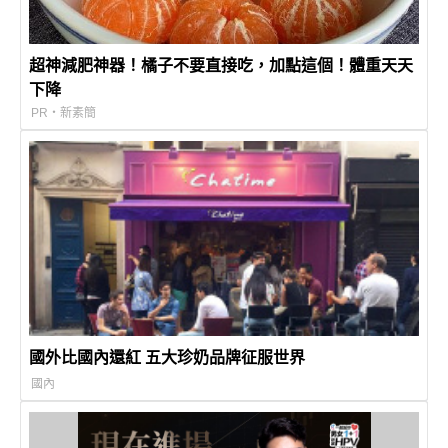
超神減肥神器！橘子不要直接吃，加點這個！體重天天
下降
PR・新素簡
國外比國內還紅 五大珍奶品牌征服世界
國內