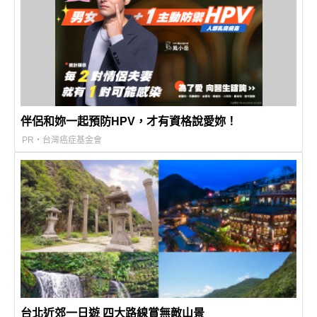
伴侶和妳一起預防HPV，才有資格說愛妳！
PR・台灣癌症基金會
台北近郊一日遊 四大路線賞無敵山景