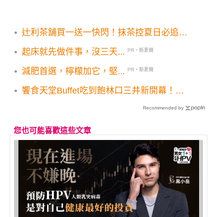
辻利茶舗買一送一快閃！抹茶控夏日必追抹
芒奶酪布丁焙茶季登場
起床就先做件事，沒三天...
PR・新素簡
減肥首選，檸檬加它，堅...
PR・新素簡
饗食天堂Buffet吃到飽林口三井新開幕！雪
蟹腳鮑魚12道限定新菜登場
Recommended by
您也可能喜歡這些文章