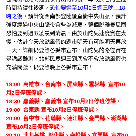
時間持續往後延，
恐怕要遲至10月2日週三晚上18
時之後
，預計從西南部登陸後直衝中央山脈，預計
強度經過中央山脈後會些為減弱，整個脫離暴風圈
恐怕要到週五凌晨到清晨，由於山陀兒速度實在太
慢，估計今天放颱風假的縣市明天有可能明天再放
一天，詳細仍要等各縣市宣布，山陀兒的路徑實在
是詭譎難測，北部民眾週三到底會不會放颱風假也
充滿問號，仍要等晚上各縣市宣布！
18:00
高雄市、台南市、屏東縣、雲林縣 宣布10
月2日停班停課。
18:30 嘉義縣、嘉義市
宣布10月2日停班停課。
19:00 台東縣
宣布10月2日停班停課。
20:00 台中市、花蓮縣、連江縣、金門縣、澎湖縣
宣布
10月2日停班停課。
20:10 北北基桃 彰化縣、南投縣、宜蘭縣
宣布
10