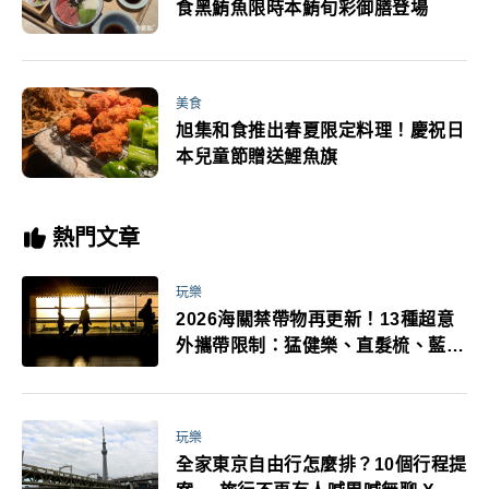
食黑鮪魚限時本鮪旬彩御膳登場
美食
旭集和食推出春夏限定料理！慶祝日
本兒童節贈送鯉魚旗
熱門文章
玩樂
2026海關禁帶物再更新！13種超意
外攜帶限制：猛健樂、直髮梳、藍牙
耳機、暖暖包都有事！最高還罰百
萬！注意事項一次看！
玩樂
全家東京自由行怎麼排？10個行程提