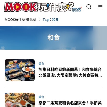
MOOK玩什麼‧景點家
Tag：和食
和食
美食
旭集日料吃到飽新開幕！和食集錦台
北微風店5大限定菜單9大美食區特色
盡現 景編實拍
美食
京都二条茶寮和食名店來台！季節美