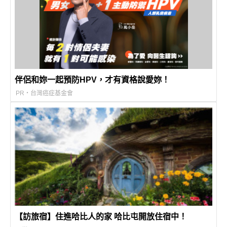
伴侶和妳一起預防HPV，才有資格說愛妳！
PR・台灣癌症基金會
【訪旅宿】住進哈比人的家 哈比屯開放住宿中！