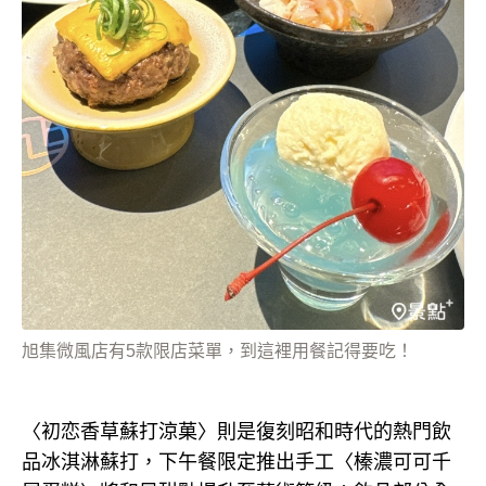
旭集微風店有5款限店菜單，到這裡用餐記得要吃！
〈初恋香草蘇打涼菓〉則是復刻昭和時代的熱門飲
品冰淇淋蘇打，下午餐限定推出手工〈榛濃可可千