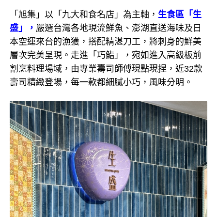
「旭集」以「九大和食名店」為主軸，
生食區「生
盛」，
嚴選台灣各地現流鮮魚、澎湖直送海味及日
本空運來台的漁獲，搭配精湛刀工，將刺身的鮮美
層次完美呈現。走進「巧鮨」，宛如進入高級板前
割烹料理場域，由專業壽司師傅現點現捏，近32款
壽司精緻登場，每一款都細膩小巧，風味分明。