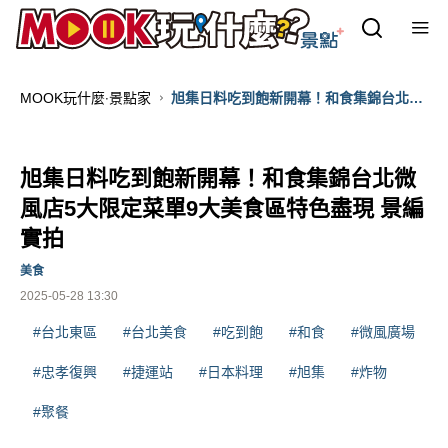
MOOK玩什麼‧景點家
旭集日料吃到飽新開幕！和食集錦台北微
風店5大限定菜單9大美食區特色盡現 景
編實拍
旭集日料吃到飽新開幕！和食集錦台北微
風店5大限定菜單9大美食區特色盡現 景編
實拍
美食
2025-05-28 13:30
#台北東區
#台北美食
#吃到飽
#和食
#微風廣場
#忠孝復興
#捷運站
#日本料理
#旭集
#炸物
#聚餐