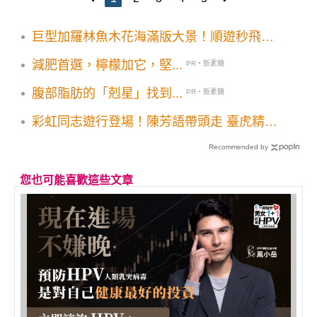
巨型加羅林魚木花海滿版大景！順遊秒飛日
本景點古宅庭院2大美拍地
減肥首選，檸檬加它，堅...
PR・新素簡
腹部脂肪的「剋星」找到...
PR・新素簡
彩虹同志遊行登場！陳芳語帶頭走 臺虎精釀
必勝客共襄盛舉 觀光巴士推彩虹月活動
Recommended by
您也可能喜歡這些文章