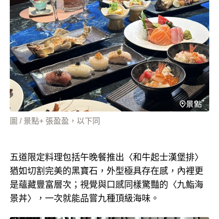
圖 / 景點+ 張盈盈，以下同
五道限定料理包括午晚餐推出〈和牛起士漢堡排〉
猶如切割完美的黑寶石，外型極具存在感，內裡更
是蘊藏豐富層次；視覺與口感同樣驚豔的〈九鮨海
景丼〉，一次就能品嘗九種頂級海味。