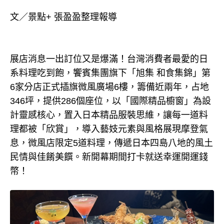
文／景點+ 張盈盈整理報導
展店消息一出訂位又是爆滿！台灣消費者最愛的日
系料理吃到飽，饗賓集團旗下「旭集 和食集錦」第
6家分店正式插旗微風廣場6樓，籌備近兩年，占地
346坪，提供286個座位，以「國際精品櫥窗」為設
計靈感核心，置入日本精品服裝思維，讓每一道料
理都被「欣賞」，導入藝妓元素與風格展現摩登氣
息，微風店限定5道料理，傳遞日本四島八地的風土
民情與佳餚美饌。新開幕期間打卡就送幸運開運錢
幣！