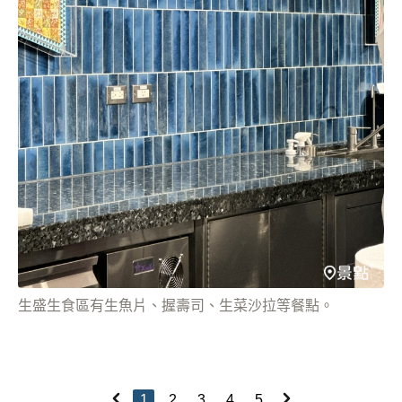
生盛生食區有生魚片、握壽司、生菜沙拉等餐點。
1
2
3
4
5