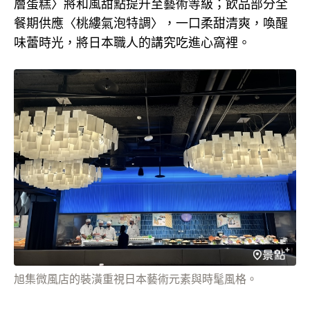
層蛋糕〉將和風甜點提升至藝術等級；飲品部分全
餐期供應〈桃縷氣泡特調〉，一口柔甜清爽，喚醒
味蕾時光，將日本職人的講究吃進心窩裡。
旭集微風店的裝潢重視日本藝術元素與時髦風格。