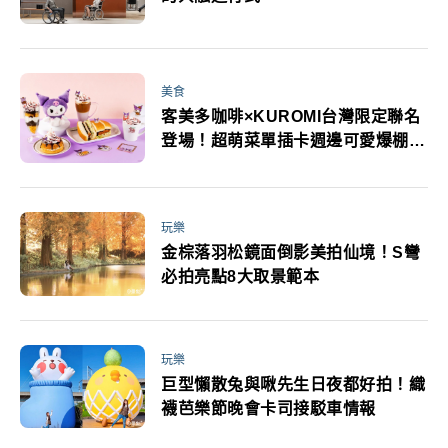
美食
客美多咖啡×KUROMI台灣限定聯名
登場！超萌菜單插卡週邊可愛爆棚企
劃搶先看
玩樂
金棕落羽松鏡面倒影美拍仙境！S彎
必拍亮點8大取景範本
玩樂
巨型懶散兔與啾先生日夜都好拍！織
襪芭樂節晚會卡司接駁車情報