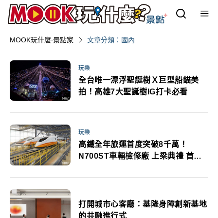
MOOK玩什麼‧景點家
文章分類：國內
玩樂
全台唯一漂浮聖誕樹Ｘ巨型船錨美
拍！高雄7大聖誕樹IG打卡必看
玩樂
高鐵全年旅運首度突破8千萬！
N700ST車輛檢修廠 上梁典禮 首部
新車預計8月抵台
打開城市心客廳：基隆身障創新基地
的共融進行式