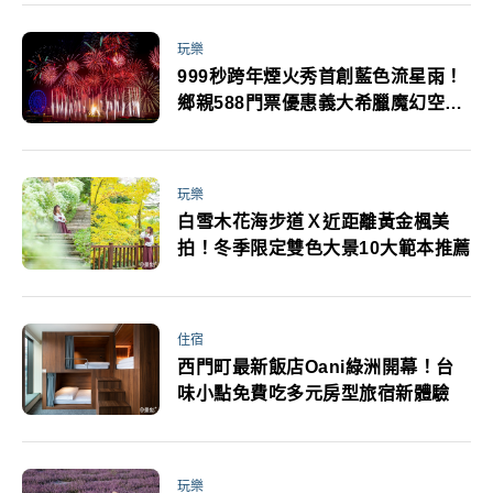
玩樂
999秒跨年煙火秀首創藍色流星雨！
鄉親588門票優惠義大希臘魔幻空間
一起玩
玩樂
白雪木花海步道Ｘ近距離黃金楓美
拍！冬季限定雙色大景10大範本推薦
住宿
西門町最新飯店Oani綠洲開幕！台
味小點免費吃多元房型旅宿新體驗
玩樂