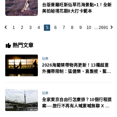
台版普羅旺斯仙草花海景點+1！全新
美拍秘境花期8大打卡範本
1
2
3
4
5
6
7
8
9
10
…
2691
熱門文章
玩樂
2026海關禁帶物再更新！13種超意
外攜帶限制：猛健樂、直髮梳、藍牙
耳機、暖暖包都有事！最高還罰百
萬！注意事項一次看！
玩樂
全家東京自由行怎麼排？10個行程提
案──旅行不再有人喊累喊無聊 X 爸
媽小孩都能找到喜歡的好玩法！