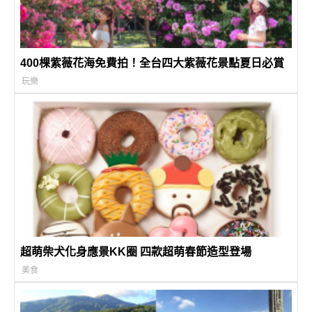
400棵紫薇花海免費拍！全台四大紫薇花景點夏日必賞
玩樂
超萌柴犬化身應景KK圈 四款超萌春節造型登場
美食