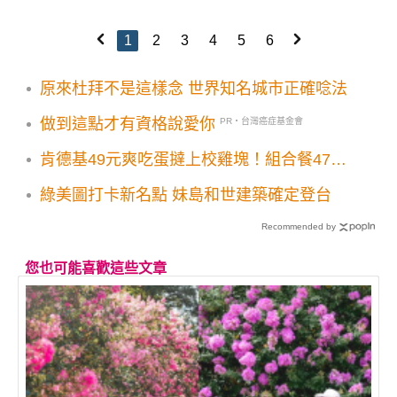
1
2
3
4
5
6
原來杜拜不是這樣念 世界知名城市正確唸法
做到這點才有資格說愛你
PR・台灣癌症基金會
肯德基49元爽吃蛋撻上校雞塊！組合餐47折
優惠限時兩週開吃
綠美圖打卡新名點 妹島和世建築確定登台
Recommended by
您也可能喜歡這些文章