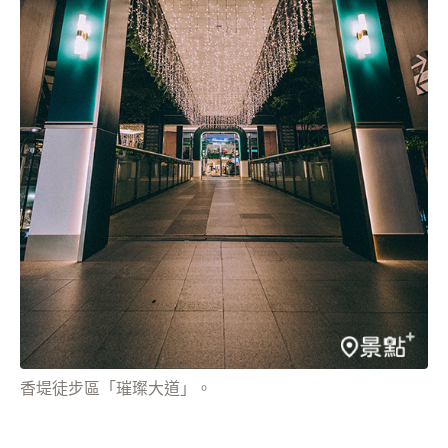
香堤徒步區「璀璨大道」。