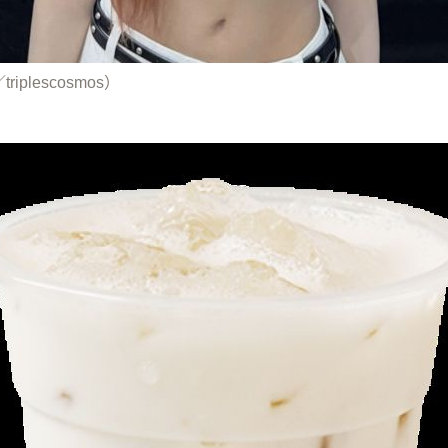
riplescosmos）