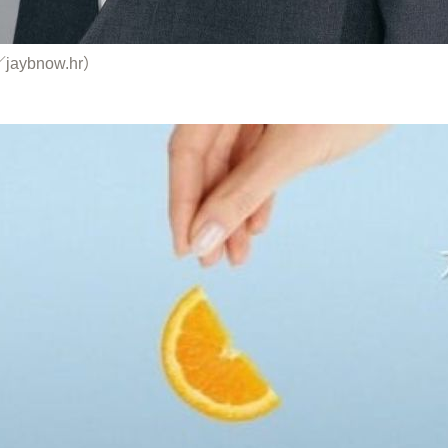
aybnow.hr）