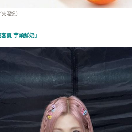
／先喝道）
慈「迷客夏 芋頭鮮奶」