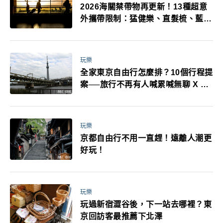
2026海關禁帶物再更新！13種超意
外攜帶限制：猛健樂、直髮梳、藍牙
耳機、暖暖包都有事！最高還罰百
萬！注意事項一次看！
玩樂
全家東京自由行怎麼排？10個行程提
案──旅行不再有人喊累喊無聊 X 爸
媽小孩都能找到喜歡的好玩法！
玩樂
京都自由行不用一直趕！遠離人潮更
好玩！
玩樂
玩過新宿澀谷後，下一站去哪裡？東
京回訪客最推薦下北澤