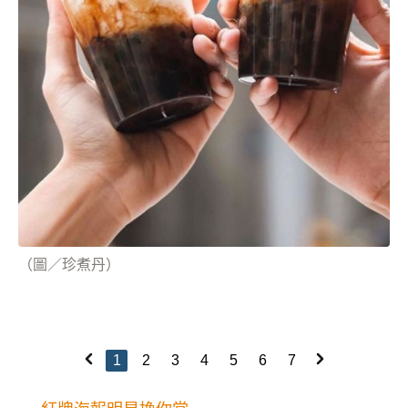
（圖／珍煮丹）
1
2
3
4
5
6
7