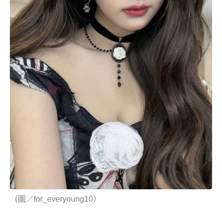
（圖／for_everyoung10）