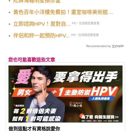
紅牌海報明星換你當
黃色百年小洋樓免費拍！畫室咖啡美術館超
好拍秘境
立即諮詢HPV！是對自...
PR・台灣癌症基金會
伴侶和妳一起預防HPV...
PR・台灣癌症基金會
Recommended by
您也可能喜歡這些文章
做到這點才有資格說愛你