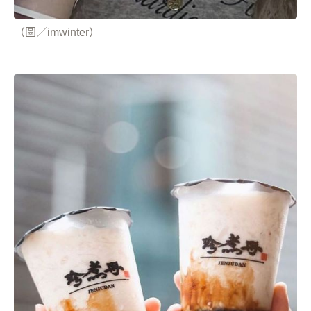
（圖／imwinter）