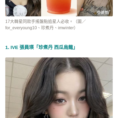
17大韓星同款手搖盤點追星人必收。（圖／
for_everyoung10、珍煮丹、imwinter）
1. IVE 張員瑛「珍煮丹 西瓜烏龍」