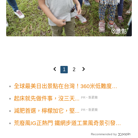
1
2
全球最美日出景點在台灣！360米低難度無
敵海景步道5大美景順遊一起玩
起床就先做件事，沒三天...
PR・新素簡
減肥首選，檸檬加它，堅...
PR・新素簡
荒廢風IG正熱門 鐵網步道工業風奇景引發人
氣
Recommended by