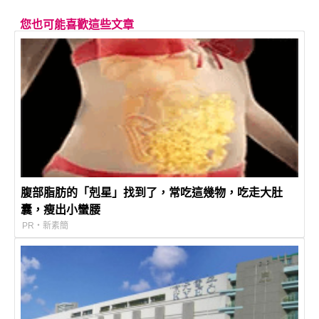
您也可能喜歡這些文章
腹部脂肪的「剋星」找到了，常吃這幾物，吃走大肚
囊，瘦出小蠻腰
PR・新素簡