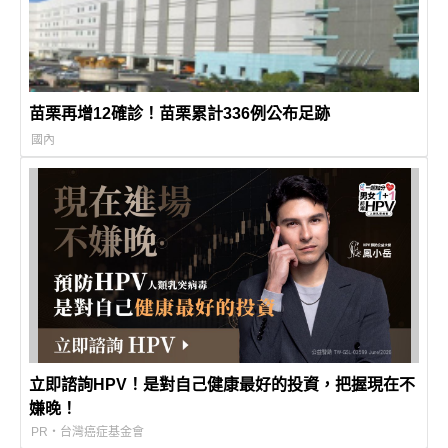
苗栗再增12確診！苗栗累計336例公布足跡
國內
立即諮詢HPV！是對自己健康最好的投資，把握現在不
嫌晚！
PR・台灣癌症基金會