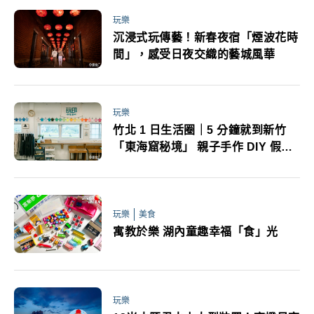
玩樂
沉浸式玩傳藝！新春夜宿「煙波花時
間」，感受日夜交織的藝城風華
玩樂
竹北 1 日生活圈｜5 分鐘就到新竹
「東海窟秘境」 親子手作 DIY 假日
必訪
玩樂
美食
寓教於樂 湖內童趣幸福「食」光
玩樂