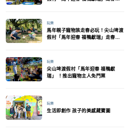
動一次看
玩樂
馬年親子寵物族走春必玩！尖山埤渡
假村「馬年迎春 福鴨獻瑞」走春活
動一次看
玩樂
尖山埤渡假村「馬年迎春 福鴨獻
瑞」 ！推出寵物主人免門票
玩樂
生活即創作 孩子的美感藏寶圖