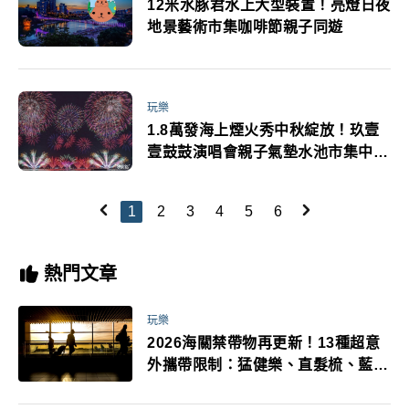
12米水豚君水上大型裝置！亮燈日夜
地景藝術市集咖啡節親子同遊
玩樂
1.8萬發海上煙火秀中秋綻放！玖壹
壹鼓鼓演唱會親子氣墊水池市集中秋
連假必玩
1
2
3
4
5
6
熱門文章
玩樂
2026海關禁帶物再更新！13種超意
外攜帶限制：猛健樂、直髮梳、藍牙
耳機、暖暖包都有事！最高還罰百
萬！注意事項一次看！