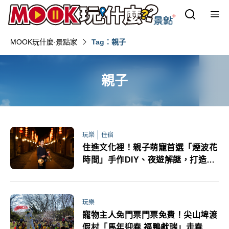
MOOK玩什麼‧景點家
Tag：親子
親子
玩樂
住宿
住進文化裡！親子萌寵首選「煙波花
時間」手作DIY、夜遊解謎，打造沉
浸式文藝慢旅
玩樂
寵物主人免門票門票免費！尖山埤渡
假村「馬年迎春 福鴨獻瑞」走春活