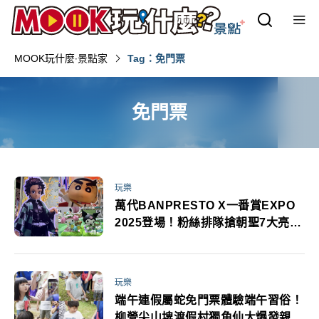
MOOK玩什麼‧景點家
Tag：免門票
免門票
玩樂
萬代BANPRESTO X一番賞EXPO
2025登場！粉絲排隊搶朝聖7大亮點
完整看展攻略
玩樂
端午連假屬蛇免門票體驗端午習俗！
柳營尖山埤渡假村獨角仙大爆發親子