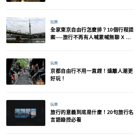
耳機、暖暖包都有事！最高還罰百
萬！注意事項一次看！
玩樂
全家東京自由行怎麼排？10個行程提
案──旅行不再有人喊累喊無聊 X 爸
媽小孩都能找到喜歡的好玩法！
玩樂
京都自由行不用一直趕！遠離人潮更
好玩！
玩樂
旅行的意義到底是什麼！20句旅行名
言語錄控必看