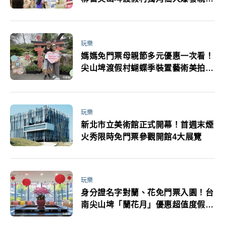
必玩
玩樂
媽媽免門票母親節多元優惠一次看！
尖山埤渡假村蝴蝶季裝置藝術美拍打
卡PO文有活動
玩樂
新北市立美術館正式開幕！首週末煙
火秀限時免門票參觀開館4大展覽
玩樂
身分證名字對蘭、花免門票入園！台
南尖山埤「蘭花月」優惠超值度假體
驗品味花藝之美