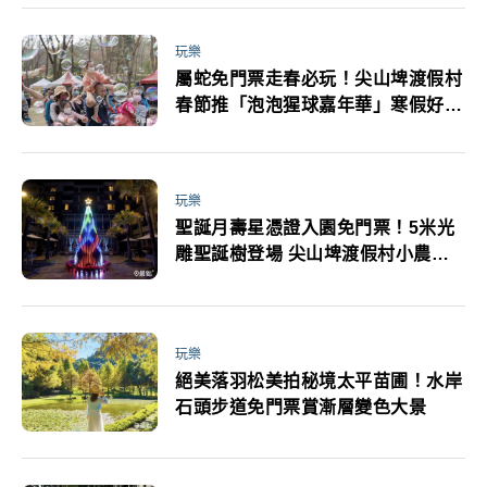
玩樂
屬蛇免門票走春必玩！尖山埤渡假村
春節推「泡泡猩球嘉年華」寒假好康
不斷
玩樂
聖誕月壽星憑證入園免門票！5米光
雕聖誕樹登場 尖山埤渡假村小農市
集助在地青農
玩樂
絕美落羽松美拍秘境太平苗圃！水岸
石頭步道免門票賞漸層變色大景