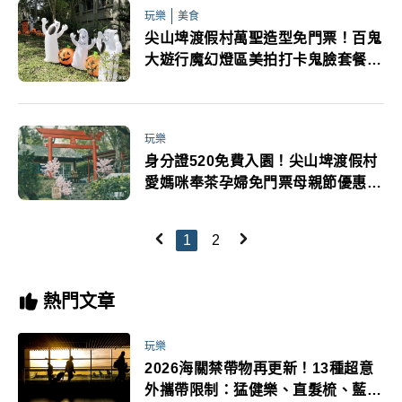
玩樂
美食
尖山埤渡假村萬聖造型免門票！百鬼
大遊行魔幻燈區美拍打卡鬼臉套餐超
應景
玩樂
身分證520免費入園！尖山埤渡假村
愛媽咪奉茶孕婦免門票母親節優惠專
案一次看
1
2
熱門文章
玩樂
2026海關禁帶物再更新！13種超意
外攜帶限制：猛健樂、直髮梳、藍牙