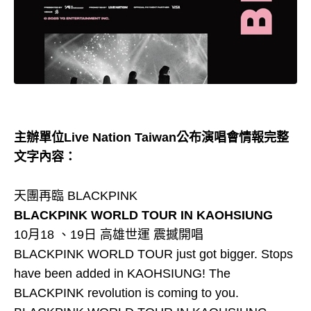
主辦單位Live Nation Taiwan公布演唱會情報完整
文字內容：
天團再臨 BLACKPINK
BLACKPINK WORLD TOUR
IN KAOHSIUNG
10月18 、19日 高雄世運 震撼開唱
BLACKPINK WORLD TOUR
just got bigger. Stops
have been added in KAOHSIUNG! The
BLACKPINK revolution is coming to you.