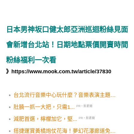
日本男神坂口健太郎亞洲巡迴粉絲見面
會新增台北站！日期地點票價開賣時間
粉絲福利一次看
》
https://www.mook.com.tw/article/37830
台北流行音樂中心玩什麼？音樂表演主題策
展市集活動新計畫新階段
肚腩一抓一大把，只需1...
PR・新素簡
減肥首選，檸檬加它，堅...
PR・新素簡
搭捷運賞黃橘炮仗花海！夢幻花瀑廊道免費