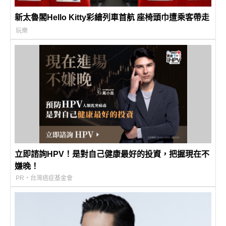
新太魯閣Hello Kitty彩繪列車首航 座椅頭巾遭乘客帶走
玩樂
立即諮詢HPV！是對自己健康最好的投資，把握現在不
嫌晚！
PR・台灣癌症基金會