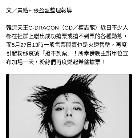
文／景點+ 張盈盈整理報導
韓流天王G-DRAGON（GD／權志龍）近日不少人
都在社群上曬出成功搶票或搶不到票的各種動態，
而5月27日13時一般售票開賣也是火速售罄，再度
引發粉絲哀號「搶不到票」！所幸傍晚主辦單位宣
布加場一天，粉絲們再度燃起希望搶票！