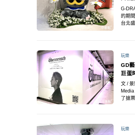
G-D
的期間限
台北盛
絲獻
療癒空
商品牆
魅力
玩樂
GD
巨蛋
文 / 
Medi
了搶
足，
101
玩樂