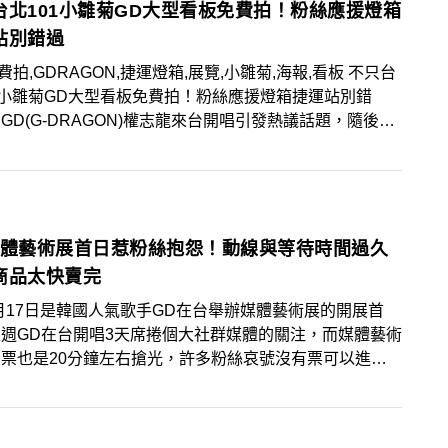
台北101小雛菊GD大型看板免費拍！粉絲應援燈箱
站別錯過
免費拍,GDRAGON,捷運燈箱,展覽,小雛菊,海報,看板 不只台
1小雛菊GD大型看板免費拍！粉絲應援燈箱捷運站別錯
D(G-DRAGON)權志龍來台開唱引發熱議話題，隨後7
日展開的個人媒體藝術展也因為搶票、排隊、周邊商品數
問題遭受到粉絲的抱怨，不過，台北101購物中心裡頭掛
小雛菊仍然是許多粉絲近期朝聖的打卡點，5樓更有手燈放
置可以拍照打卡，除此之外，台北101站與忠孝敦化站也
D相關背景可以讓粉絲拍照作為紀念！
媒體藝術展首日惹粉絲抱怨！動線與等待時間過久
商品太快賣完
週GD在台開唱3天席捲個大社群媒體的關注，而媒體藝術
票也是20分鐘左右搶光，許多粉絲哀號沒有票可以進
而開幕首日更爆發周邊商品的數量不足，導致於許多粉絲排
頭來一場空，什麼都沒買到！