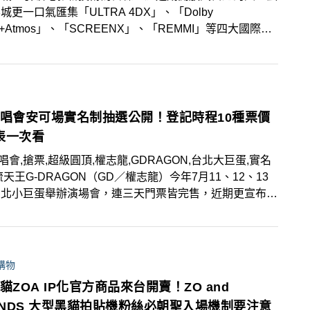
城更一口氣匯集「ULTRA 4DX」、「Dolby
ion+Atmos」、「SCREENX」、「REMMI」等四大國際級
廳，全面打造與全球同步的頂級觀影體驗，10月27日超
199元電影票活動要把握！
演唱會安可場實名制抽選公開！登記時程10種票價
表一次看
演唱會,搶票,超級圓頂,權志龍,GDRAGON,台北大巨蛋,實名
流天王G-DRAGON（GD／權志龍）今年7月11、12、13
台北小巨蛋舉辦演場會，連三天門票皆完售，近期更宣布於
1日、11月2日來台舉辦安可場，為防止黃牛搶票抬高售
這次將加入實名抽選制度，粉絲快將登記時程與票價座位表
起來！
購物
貓ZOA IP化官方商品來台開賣！ZO and
IENDS 大型黑貓拍貼機粉絲必朝聖入場機制要注意