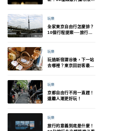
制：猛健樂、直髮梳、藍
牙耳機、暖暖包都有事！
最高還罰百萬！注意事項
玩樂
一次看！
全家東京自由行怎麼排？
10個行程提案──旅行不
再有人喊累喊無聊 X 爸媽
小孩都能找到喜歡的好玩
法！
玩樂
玩過新宿澀谷後，下一站
去哪裡？東京回訪客最推
薦下北澤
玩樂
京都自由行不用一直趕！
遠離人潮更好玩！
玩樂
旅行的意義到底是什麼！