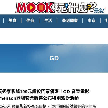
美食
住宿
生活
墨刻圖書
東京
GD
蛋秀泰影城199元超殺門票優惠！GD 音樂電影
rmensch登場套票販售公布特別派對活動
影城以引領電影新技術為目標，於近期開放試營運的大巨蛋