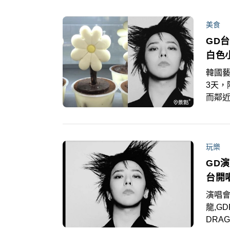
的粉
美食
GD
白色
韓國藝
3天
而鄰近
日販
雛菊
玩樂
GD
台開
演唱會
龍,G
DRA