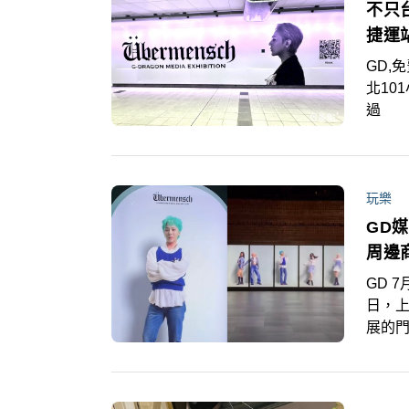
不只
捷運
GD,
北10
過 G
月17
不足等
上的
大版裝
玩樂
都有G
GD
周邊
GD 7月17日是韓國人氣歌手GD在台舉辦媒體藝術展的開展首
日，上
展的門
場，
隊到