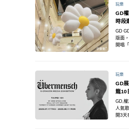
玩樂
GD
時段
GD 
版面，
開唱「
前，小
出打
玩樂
GD
龍1
GD,權
人氣歌
開3
《Üb
北10