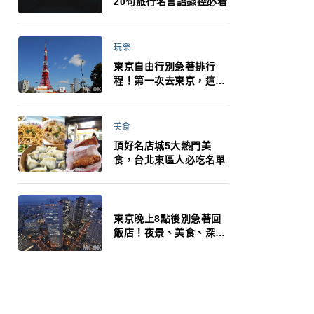
20句旅行名言語錄控必看
玩樂
東京自由行別急著排行
程！第一次去東京，這10
件事更重要
美食
頂好名店城5大熱門美
食，台北東區人必吃名單
東京晚上8點後別急著回
飯店！夜景、美食、深夜
玩法一次整理，東京人的
夜生活才正要開始