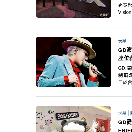
秀泰影
Vis
特殊影
殺優惠
玩樂
GD
座位
GD,
制 韓
日於
11月
價，
筆記
玩樂
GD愛
FR