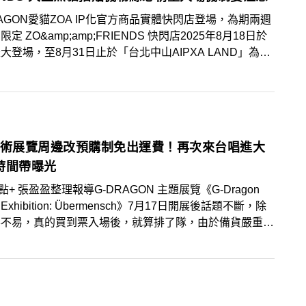
RAGON愛貓ZOA IP化官方商品實體快閃店登場，為期兩週
定 ZO&amp;amp;FRIENDS 快閃店2025年8月18日於
大登場，至8月31日止於「台北中山AIPXA LAND」為粉
可愛、驚喜的慶祝盛典。快閃店中粉絲能沉浸在如童話般的
間，不僅有兩座ZOA可以拍攝，還有其他造景、拍貼機、
等裝置可近距離感受《ZO&amp;amp;FRIENDS》的獨特
！
藝術展覽周邊改預購制免出運費！再次來台唱進大
時間帶曝光
景點+ 張盈盈整理報導G-DRAGON 主題展覽《G-Dragon
a Exhibition: Übermensch》7月17日開展後話題不斷，除
票不易，真的買到票入場後，就算排了隊，由於備貨嚴重不
周邊商品也不一定買得到，讓粉絲抱怨連連！甚至引發台北
董事長發文道歉。