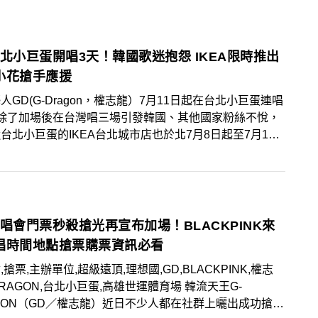
絲要趕緊搶票，以免向隅！
台北小巨蛋開唱3天！韓國歌迷抱怨 IKEA限時推出
小花搶手應援
人GD(G-Dragon，權志龍）7月11日起在台北小巨蛋連唱
，除了加場後在台灣唱三場引發韓國、其他國家粉絲不悅，
台北小巨蛋的IKEA台北城市店也於北7月8日起至7月13
售雛菊造型的「小花蛋糕」，呼應GD周邊商品、手燈的小
造型標示，可說是相當應景的另類應援！
演唱會門票秒殺搶光再宣布加場！BLACKPINK來
唱時間地點搶票購票資訊必看
,搶票,主辦單位,超級遠頂,理想國,GD,BLACKPINK,權志
DRAGON,台北小巨蛋,高雄世運體育場 韓流天王G-
GON（GD／權志龍）近日不少人都在社群上曬出成功搶票