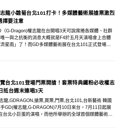
權志龍小雛菊台北101打卡！多媒體藝術展搶票激烈
選擇要注意
GD（G-Dragon)權志龍在台開唱3天可說席捲各媒體、社群
唯一與之抗衡的消息大概就是F4於五月天演唱會上合體
流星雨」了！而GD多媒體藝術展在台北101正式登場
雛菊已在台北101商場佈置，台北101董事長賈永婕也貼
卡照，粉絲趕快前往朝聖打卡！
展覽台北101登場門票開搶！套票特典鐵粉必收權志
0日抵台週末連唱3天
志龍,GDRAGON,搶票,買票,門票,台北101,台新藝術 韓國
手GD(權志龍,G-DRAGON)7月10日來台，7月11日起展
天在台北小巨蛋的演唱，而他所舉辦的全球首個媒體藝術展
ermensch》，也於7月10日晚間19點10分開賣，展覽在台
1展出，GD藝術作品＆展場周邊商品原裝呈現，想要朝聖