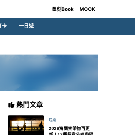
墨刻Book
MOOK
打卡
一日遊
熱門文章
玩樂
2026海關禁帶物再更
新！13種超意外攜帶限