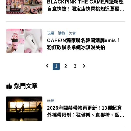
BLACKPINK THE GAME周邊粉槌
盲盒快搶！限定店快閃桃知道蔦屋書
店
玩樂
購物
美食
CAFE!N獨家聯名韓國潮牌emis！
粉紅歐膩系拿鐵冰淇淋美拍
1
2
3
熱門文章
玩樂
2026海關禁帶物再更新！13種超意
外攜帶限制：猛健樂、直髮梳、藍牙
耳機、暖暖包都有事！最高還罰百
萬！注意事項一次看！