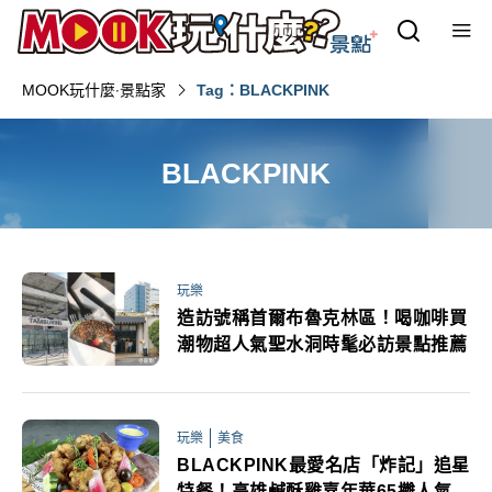
MOOK玩什麼‧景點家
Tag：BLACKPINK
BLACKPINK
玩樂
造訪號稱首爾布魯克林區！喝咖啡買
潮物超人氣聖水洞時髦必訪景點推薦
玩樂
美食
BLACKPINK最愛名店「炸記」追星
特餐！高雄鹹酥雞嘉年華65攤人氣炸