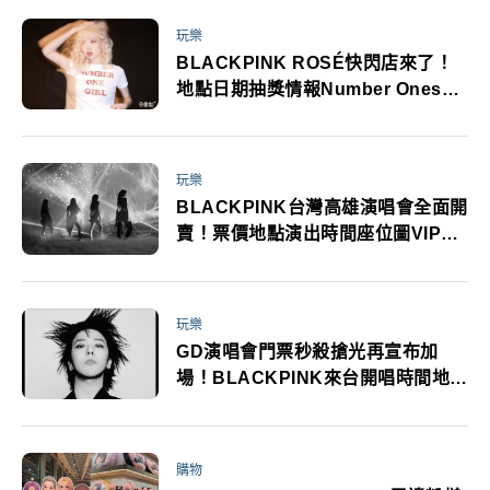
玩樂
BLACKPINK ROSÉ快閃店來了！
地點日期抽獎情報Number Ones必
看
玩樂
BLACKPINK台灣高雄演唱會全面開
賣！票價地點演出時間座位圖VIP專
屬禮一次看
玩樂
GD演唱會門票秒殺搶光再宣布加
場！BLACKPINK來台開唱時間地點
搶票購票資訊必看
購物