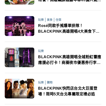
裂登場
玩樂
美食
住宿
Rosé同款手搖爆單排隊！
BLACKPINK高雄開唱4大美食下榻
飯店粉絲收藏
玩樂
BLACKPINK高雄開唱全城粉紅響應
應援必打卡！商圈夜市優惠券行李寄
放捷運疏散粉絲必看懶人包
玩樂
購物
BLACKPINK快閃店台北⼤巨蛋登
場！限時5天台北專屬限定禮必追