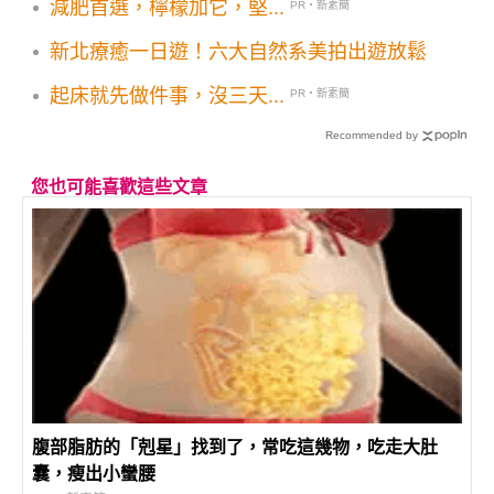
減肥首選，檸檬加它，堅...
PR・新素簡
新北療癒一日遊！六大自然系美拍出遊放鬆
起床就先做件事，沒三天...
PR・新素簡
Recommended by
您也可能喜歡這些文章
腹部脂肪的「剋星」找到了，常吃這幾物，吃走大肚
囊，瘦出小蠻腰