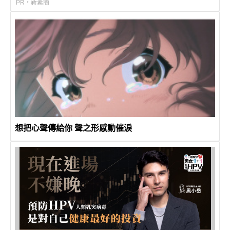
PR・新素簡
想把心聲傳給你 聲之形感動催淚