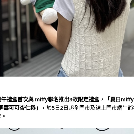
端午禮盒首次與 miffy聯名推出3款限定禮盒，「夏日mif
「草莓可可杏仁捲」
，於5日2日起全門市及線上門市端午
擇。