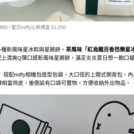
80 / 夏日miffy沁爽禮盒 $1,250
多種新風味星冰粽與星蕨餅，
茶風味「紅烏龍百香芭樂星
配上清爽Q彈口感新風味星蕨餅，滿足炎炎夏日想一飽口
」
搭配miffy相機包造型包袋，大口徑的上開式側背包，
的內襯相當俏皮，後側設有口袋可置物，方便收納外出物品。