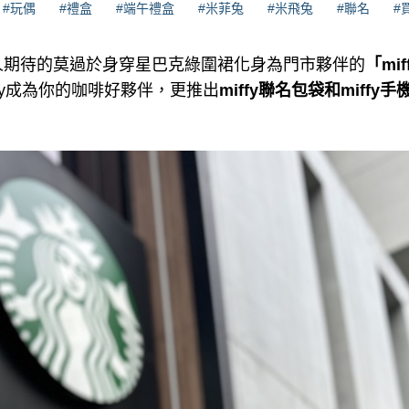
#玩偶
#禮盒
#端午禮盒
#米菲兔
#米飛兔
#聯名
#
人期待的莫過於身穿星巴克綠圍裙化身為門市夥伴的
「mi
fy成為你的咖啡好夥伴，更推出
miffy聯名包袋和miffy