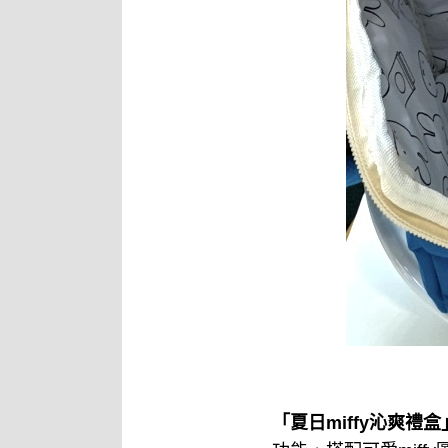
「夏日miffy沁爽禮盒