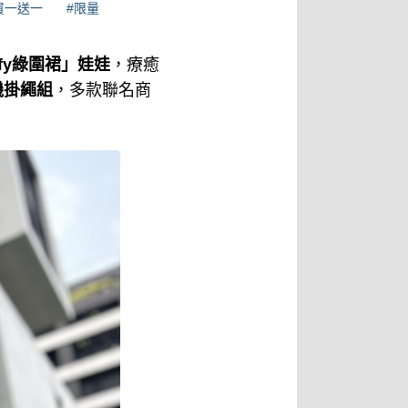
買一送一
#限量
ffy綠圍裙」娃娃
，療癒
手機掛繩組
，多款聯名商