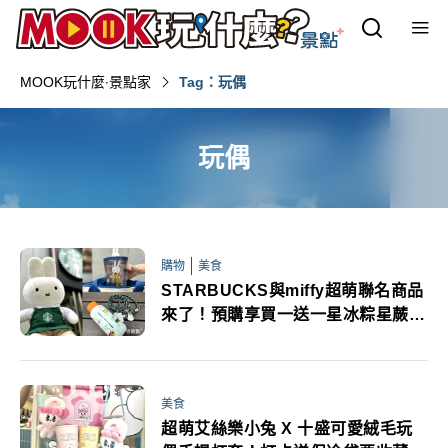
MOOK玩什麼‧景點家
Tag：玩偶
玩偶
購物
美食
STARBUCKS與miffy超萌聯名商品
來了！預購享買一送一星冰粽星蕨餅
X miffy 端午禮盒登場
美食
超萌艾絲樂小兔 X 十盛可愛絨毛玩