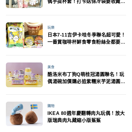
偶手提杯套！打卡送保冷袋要收藏4
款新品必喝
玩樂
日本7-11吉伊卡哇冬季聯名超可愛！
一番賞咖啡杯鮮食零食粉絲全都要收
集
美食
酷洛米布丁狗Q萌桂冠湯圓聯名！玩
偶湯碗加價購必追紫糯米芋泥湯圓阿
華田新商品
購物
IKEA 80週年慶翻轉肉丸玩偶！放大
版瑞典肉丸藏縮小版鯊鯊