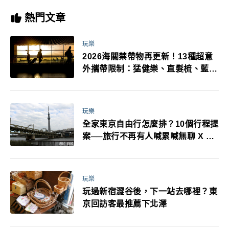
熱門文章
玩樂
2026海關禁帶物再更新！13種超意
外攜帶限制：猛健樂、直髮梳、藍牙
耳機、暖暖包都有事！最高還罰百
萬！注意事項一次看！
玩樂
全家東京自由行怎麼排？10個行程提
案──旅行不再有人喊累喊無聊 X 爸
媽小孩都能找到喜歡的好玩法！
玩樂
玩過新宿澀谷後，下一站去哪裡？東
京回訪客最推薦下北澤