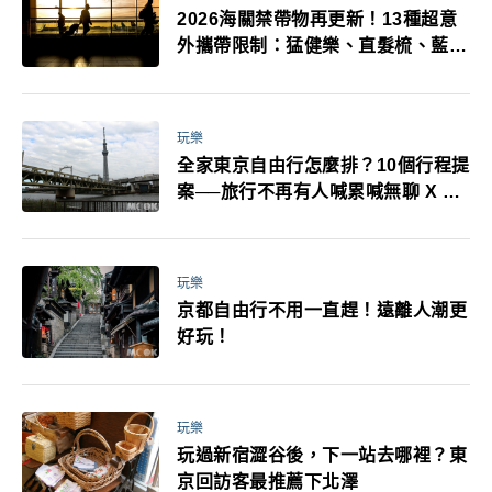
2026海關禁帶物再更新！13種超意
外攜帶限制：猛健樂、直髮梳、藍牙
耳機、暖暖包都有事！最高還罰百
萬！注意事項一次看！
玩樂
全家東京自由行怎麼排？10個行程提
案──旅行不再有人喊累喊無聊 X 爸
媽小孩都能找到喜歡的好玩法！
玩樂
京都自由行不用一直趕！遠離人潮更
好玩！
玩樂
玩過新宿澀谷後，下一站去哪裡？東
京回訪客最推薦下北澤