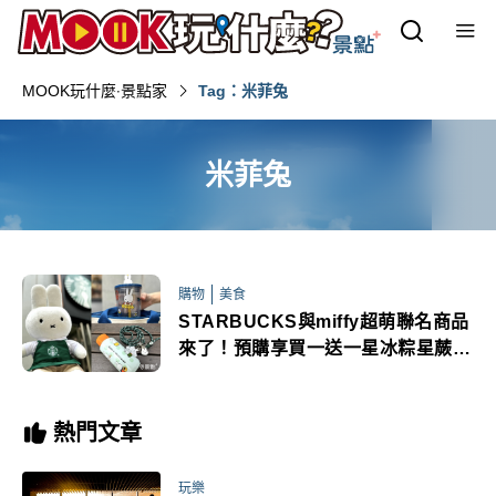
MOOK玩什麼‧景點家
Tag：米菲兔
米菲兔
購物
美食
STARBUCKS與miffy超萌聯名商品
來了！預購享買一送一星冰粽星蕨餅
X miffy 端午禮盒登場
熱門文章
玩樂