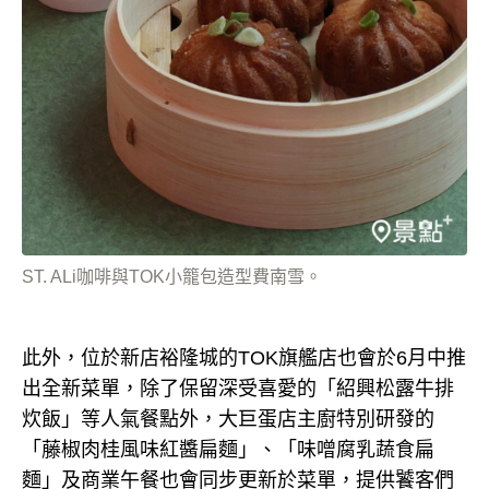
ST. ALi咖啡與TOK小籠包造型費南雪。
此外，位於新店裕隆城的TOK旗艦店也會於6月中推
出全新菜單，除了保留深受喜愛的「紹興松露牛排
炊飯」等人氣餐點外，大巨蛋店主廚特別研發的
「藤椒肉桂風味紅醬扁麵」、「味噌腐乳蔬食扁
麵」及商業午餐也會同步更新於菜單，提供饕客們