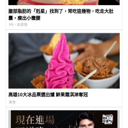
腹部脂肪的「剋星」找到了，常吃這幾物，吃走大肚
囊，瘦出小蠻腰
PR・新素簡
高雄10大冰品票選出爐 鮮果霜淇淋奪冠
美食