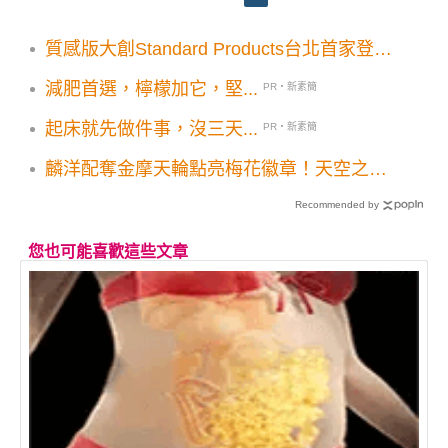
質感版大創Standard Products台北首家登
場！THREEPPY同步進駐 260坪DAISO全
減肥首選，檸檬加它，堅...
PR・新素簡
台最大旗艦店
起床就先做件事，沒三天...
PR・新素簡
麟洋配奪金摩天輪點亮梅花徽章！天空之夢
2分鐘應援燈光秀場次必看
Recommended by
您也可能喜歡這些文章