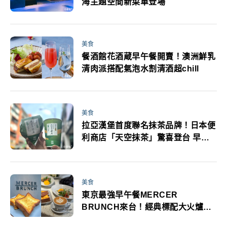
海主題空間新菜單登場
美食
餐酒館花酒蔵早午餐開賣！澳洲鮮乳
清肉派搭配氣泡水割清酒超chill
美食
拉亞漢堡首度聯名抹茶品牌！日本便
利商店「天空抹茶」驚喜登台 早午
餐全新體驗
美食
東京最強早午餐MERCER
BRUNCH來台！經典標配大火爐超
軟口感法式吐司雙時段潮流美店