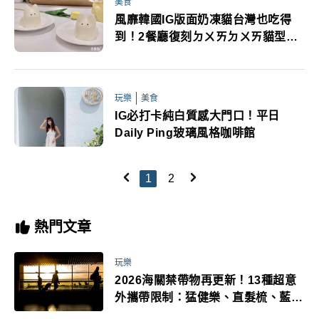
美食
風靡韓國IG版面奶凍貓台灣也吃得
到！2餐廳復刻ㄉㄨㄞㄉㄨㄞ貓型限
量開賣
玩樂
美食
IG必打卡純白質感大門口！平日
Daily Ping玻璃風格咖啡館
1
2
熱門文章
玩樂
2026海關禁帶物再更新！13種超意
外攜帶限制：猛健樂、直髮梳、藍牙
耳機、暖暖包都有事！最高還罰百