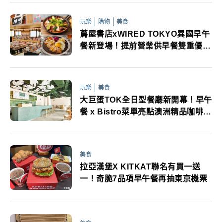
玩樂
購物
美食
蔦屋書店xWIRED TOKYO異國早午
餐新登場！提前營業供早餐雙重優惠
必追
玩樂
美食
大巨蛋TOK全日型餐廳新開幕！早午
餐 x Bistro菜單亮點澳洲精品咖啡快
閃
美食
拉亞漢堡X KITKAT聯名有買一送
一！奇脆7品項早午餐再抽東京機票