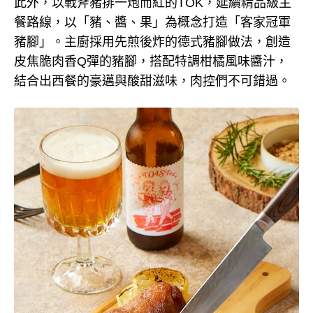
此外，以戰斧豬排一炮而紅的TOK，延續精品級主
餐路線，以「豬、醬、果」為概念打造「客家冠軍
豬腳」。主廚採用先煎後炸的德式豬腳做法，創造
皮焦脆肉香Q彈的豬腳，搭配特調柑橘風味醬汁，
結合出西餐的豪邁與酸甜滋味，肉控們不可錯過。