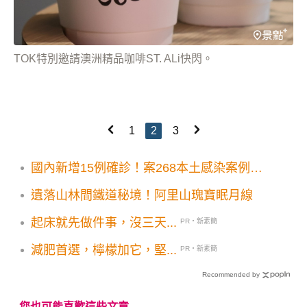
TOK特別邀請澳洲精品咖啡ST. ALi快閃。
1
2
3
國內新增15例確診！案268本土感染案例去
過金山烏來
遺落山林間鐵道秘境！阿里山瑰寶眠月線
起床就先做件事，沒三天...
PR・新素簡
減肥首選，檸檬加它，堅...
PR・新素簡
Recommended by
您也可能喜歡這些文章