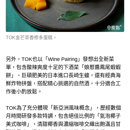
TOK金芒茶香修多蛋糕。
另外，TOK也以「Wine Pairing」發想出全新菜
單，包含酸辣爽度十足的下酒菜「娘惹醬鳳尾蝦蝦
餅」、巨碩肥美的日本進口長崎生蠔，還有經典海
鮮炸物拼盤，搭配精心挑選的自然酒，十分適合工
作後小酌放鬆。
TOK為了充分體現「新亞洲風味概念」，歷經數個
月時間研發多款特調，包含絕佳比例的「氣泡椰子
美式咖啡」，清甜椰香與濃縮咖啡交織出飽滿且甘