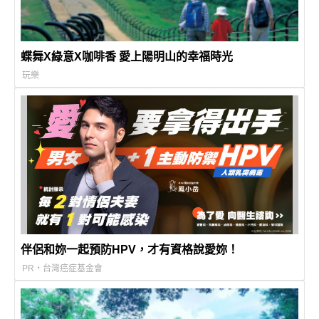
蝶舞X綠意X咖啡香 愛上陽明山的幸福時光
玩樂
伴侶和妳一起預防HPV，才有資格說愛妳！
PR・台灣癌症基金會