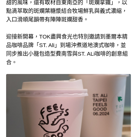
甜的風味，還有取材自東南亞的「斑斕拿鐵」，以
點滴萃取的斑斕葉糖漿結合牧場鮮乳與義式濃縮，
入口滑順尾韻帶有陣陣斑斕甜香。
迎接新開幕，TOK盡興食光也特別邀請到墨爾本精
品咖啡品牌「ST. Ali」到場沖煮道地澳式咖啡，並
同步推出小籠包造型費南雪與ST. ALi咖啡的創意組
合。