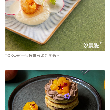
TOK香煎干貝佐青蘋果乳酪醬。