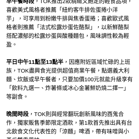
早午餐時段
，TOK推出2款精緻又飽足的輕食品項，
喜歡美式風格者推薦「紐約客牛排佐蛋捲小洋
芋」，可享用到粉嫩牛排與焦香蛋捲；喜歡歐式風
格者則推薦「法式松露炒蛋佐酪梨」，以新鮮酪梨
搭配濃郁的松露炒蛋與酸種麵包，風味調性較為輕
盈。
平日中午11點至13點半
，因應附近區域忙碌的上班
族，TOK盡興食光提供超值商業午餐，點選義大利
麵、炊飯或早午餐者，只要加價100元就能升級享有
「飲料九選一、炸薯條或冰心金薯鮮奶燒二擇一」
等副食。
晚間時段
，TOK則與經常翻玩創新風味的酉鬼合
作，獨家販售季節限定酒款，第1款首先推出具有台
北飲食文化代表性的「涼麵」啤酒，帶有味噌與小