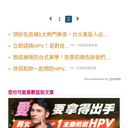
1
2
頂好名店城5大熱門美食，台北東區人必吃
名單
立即諮詢HPV！是對自...
PR・台灣癌症基金會
致這崩壞的台式美學！街景招牌告訴我們的
九件事
伴侶和妳一起預防HPV...
PR・台灣癌症基金會
Recommended by
您也可能喜歡這些文章