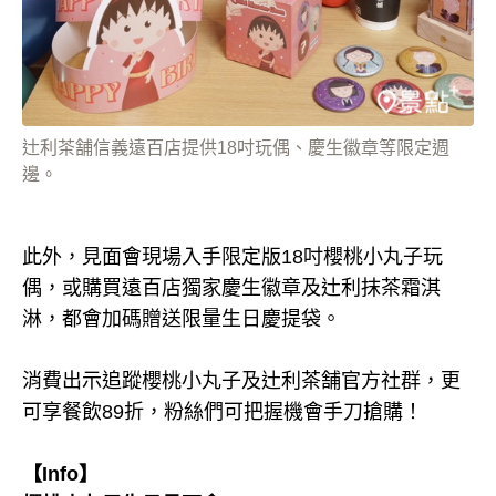
辻利茶舗信義遠百店提供18吋玩偶、慶生徽章等限定週
邊。
此外，見面會現場入手限定版18吋櫻桃小丸子玩
偶，或購買遠百店獨家慶生徽章及辻利抹茶霜淇
淋，都會加碼贈送限量生日慶提袋。
消費出示追蹤櫻桃小丸子及辻利茶舗官方社群，更
可享餐飲89折，粉絲們可把握機會手刀搶購！
【Info】