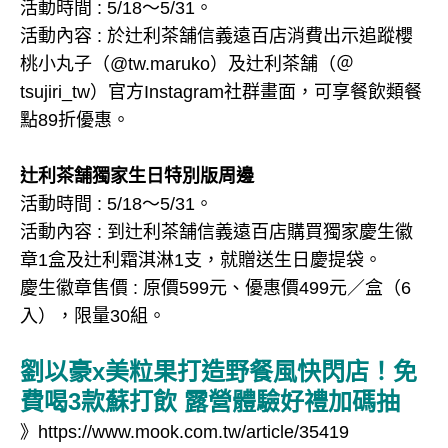
活動時間 : 5/18～5/31。
活動內容 : 於辻利茶舗信義遠百店消費出示追蹤櫻
桃小丸子（@tw.maruko）及辻利茶舗（＠
tsujiri_tw）官方Instagram社群畫面，可享餐飲類餐
點89折優惠。
辻利茶舗獨家生日特別版周邊
活動時間 : 5/18～5/31。
活動內容 : 到辻利茶舗信義遠百店購買獨家慶生徽
章1盒及辻利霜淇淋1支，就贈送生日慶提袋。
慶生徽章售價 : 原價599元、優惠價499元／盒（6
入），限量30組。
劉以豪x美粒果打造野餐風快閃店！免
費喝3款蘇打飲 露營體驗好禮加碼抽
》
https://www.mook.com.tw/article/35419