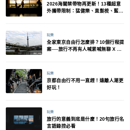
2026海關禁帶物再更新！13種超意
外攜帶限制：猛健樂、直髮梳、藍牙
耳機、暖暖包都有事！最高還罰百
萬！注意事項一次看！
玩樂
全家東京自由行怎麼排？10個行程提
案──旅行不再有人喊累喊無聊 X 爸
媽小孩都能找到喜歡的好玩法！
玩樂
京都自由行不用一直趕！遠離人潮更
好玩！
玩樂
旅行的意義到底是什麼！20句旅行名
言語錄控必看