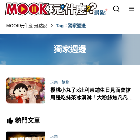
MOOK玩什麼‧景點家
Tag：獨家週邊
獨家週邊
玩樂
購物
櫻桃小丸子x辻利茶鋪生日見面會搶
周邊吃抹茶冰淇淋！大粉絲焦凡凡萌
裝同慶
熱門文章
玩樂