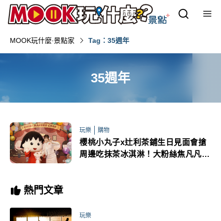
MOOK玩什麼‧景點家
Tag：35週年
35週年
玩樂
購物
櫻桃小丸子x辻利茶鋪生日見面會搶
周邊吃抹茶冰淇淋！大粉絲焦凡凡萌
裝同慶
熱門文章
玩樂