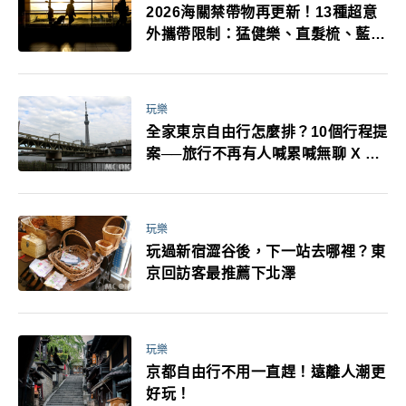
2026海關禁帶物再更新！13種超意
外攜帶限制：猛健樂、直髮梳、藍牙
耳機、暖暖包都有事！最高還罰百
萬！注意事項一次看！
玩樂
全家東京自由行怎麼排？10個行程提
案──旅行不再有人喊累喊無聊 X 爸
媽小孩都能找到喜歡的好玩法！
玩樂
玩過新宿澀谷後，下一站去哪裡？東
京回訪客最推薦下北澤
玩樂
京都自由行不用一直趕！遠離人潮更
好玩！