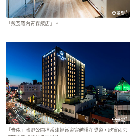
「戴瓦羅內青森飯店」。
「青森」蘆野公園搭乘津輕鐵道穿越櫻花隧道，欣賞兩旁