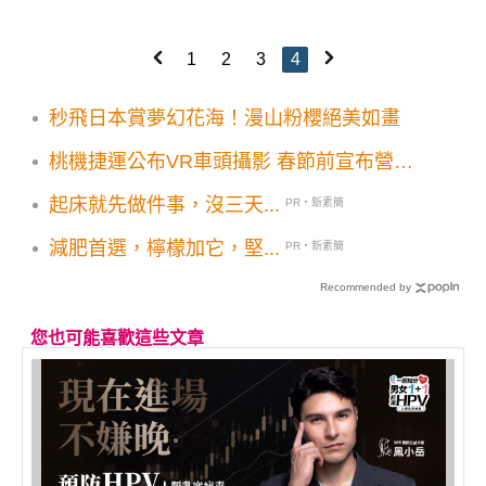
1
2
3
4
秒飛日本賞夢幻花海！漫山粉櫻絕美如畫
桃機捷運公布VR車頭攝影 春節前宣布營運
方案
起床就先做件事，沒三天...
PR・新素簡
減肥首選，檸檬加它，堅...
PR・新素簡
Recommended by
您也可能喜歡這些文章