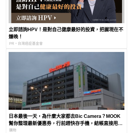
立即諮詢HPV！是對自己健康最好的投資，把握現在不
嫌晚！
PR・台灣癌症基金會
日本最後一天，為什麼大家都去Bic Camera？MOOK
幫你整理最新優惠券，行前趕快存手機，結帳直接用，
最高省10%
購物