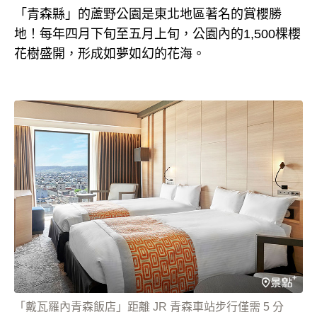
「青森縣」的蘆野公園是東北地區著名的賞櫻勝
地！每年四月下旬至五月上旬，公園內的1,500棵櫻
花樹盛開，形成如夢如幻的花海。
「戴瓦羅內青森飯店」距離 JR 青森車站步行僅需 5 分