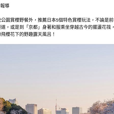
理報導
統公園賞櫻野餐外，推薦日本5個特色賞櫻玩法，不論是前
隧道，或是到「京都」身著和服乘坐穿越古今的擺盪花筏
紛飛櫻花下的野趣露天風呂！