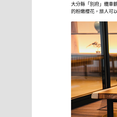
大分縣「別府」纜車鶴見
的粉嫩櫻花，旅人可