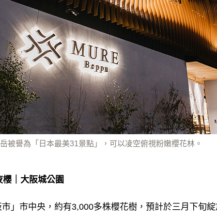
岳被譽為「日本最美31景點」，可以凌空俯視粉嫩櫻花林。
漫夜櫻｜大阪城公園
市」市中央，約有3,000多株櫻花樹，預計於三月下旬綻