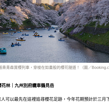
乘青森賞櫻列車，穿梭在如畫般的櫻花隧道！（圖／Booking.
嫩櫻花林｜九州別府纜車鶴見岳
旅人可以最先在這裡追尋櫻花足跡，今年花期預計於三月