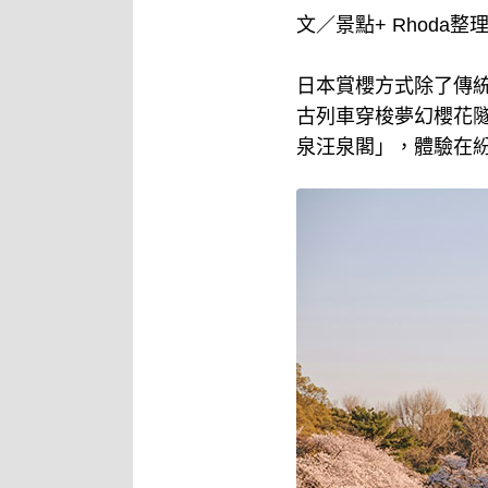
文／景點+ Rhoda整
日本賞櫻方式除了傳
古列車穿梭夢幻櫻花
泉汪泉閣」，體驗在