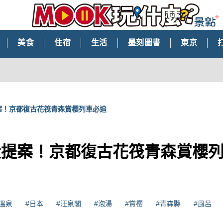
美食
住宿
生活
墨刻圖書
東京
案！京都復古花筏青森賞櫻列車必追
大提案！京都復古花筏青森賞櫻
溫泉
#日本
#汪泉閣
#泡湯
#賞櫻
#青森縣
#風呂