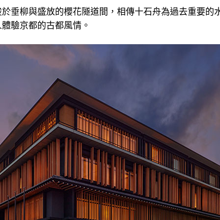
梭於垂柳與盛放的櫻花隧道間，相傳十石舟為過去重要的
人體驗京都的古都風情。