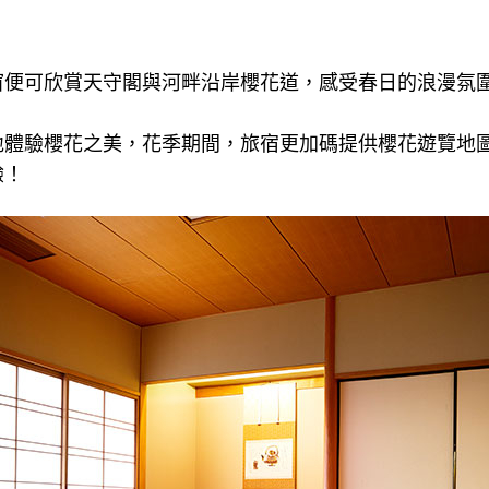
窗便可欣賞天守閣與河畔沿岸櫻花道，感受春日的浪漫氛
地體驗櫻花之美，花季期間，旅宿更加碼提供櫻花遊覽地
驗！