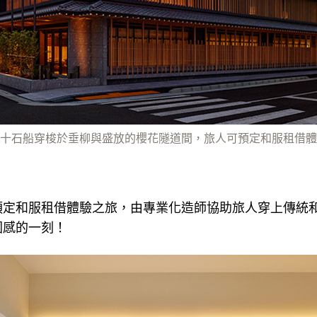
十石船穿梭於垂柳與盛放的櫻花隧道間，旅人可預定和服租借體
預定和服租借體驗之旅，由專業化造師協助旅人穿上傳統
圍感的一刻！