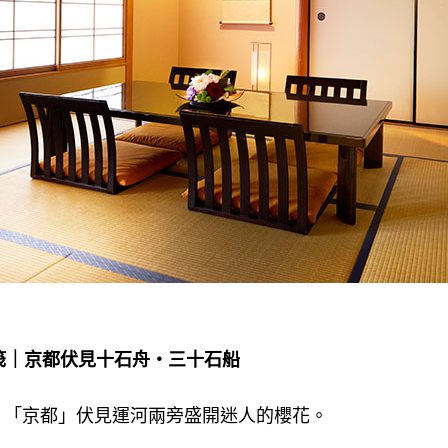
花筏｜京都伏見十石舟・三十石船
，「京都」伏見運河兩旁盛開迷人的櫻花。