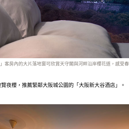
」客房內的大片落地窗可欣賞天守閣與河畔沿岸櫻花道，感受春
遊覽夜櫻，推薦緊鄰大阪城公園的「大阪新大谷酒店」。