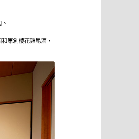
圍。
圖和原創櫻花雞尾酒，