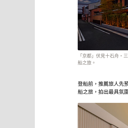
「京都」伏見十石舟・三
船之旅。
登船前，推薦旅人先
船之旅，拍出最具氛