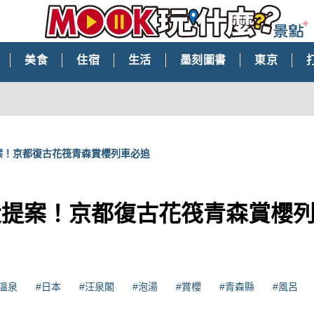
美食
住宿
生活
墨刻圖書
東京
案！京都復古花筏青森賞櫻列車必追
大提案！京都復古花筏青森賞櫻
溫泉
#日本
#汪泉閣
#泡湯
#賞櫻
#青森縣
#風呂