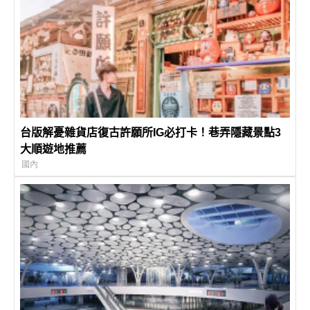
台版解憂雜貨店復古許願所IG必打卡！巷弄隱藏景點3
大順遊地推薦
國內