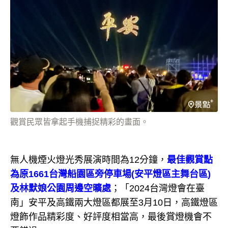
觀賞民眾皆拿起手機捕捉精彩的畫面。
無人機煙火燈光秀展演時間為12分鐘，
最佳觀賞點
為原1661台灣船園區旁停車場(安平燈區主舞台區)
及林默娘公園周邊空曠處
；「2024台灣燈會在臺
南」安平及高鐵兩大燈區都展至3月10日，高鐵燈區
燈飾作品精彩度、好評度相當高，最後賞燈機會不