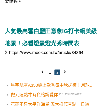
要錯過。
人氣最高雪白鹽田意象IG打卡網美級
地景！必看燈景燈光秀時間表
》
https://www.mook.com.tw/article/34864
1
2
星宇航空A350機上款香氛中秋送禮！月球概
念擴香熔岩球超吸睛
做到這點才有資格說愛你
PR・台灣癌症基金會
花蓮不只太平洋海景 五大推薦景點一日遊