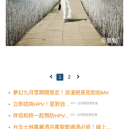
1
2
夢幻九月雪期間限定！浪漫絕景宛如拍MV
立即諮詢HPV！是對自...
PR・台灣癌症基金會
伴侶和妳一起預防HPV...
PR・台灣癌症基金會
台北士林萬麗酒店萬聖節調酒必追！線上旅