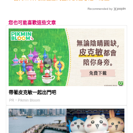
展49折吃到飽千元有找
Recommended by
您也可能喜歡這些文章
帶著皮克敏一起出門吧
PR・Pikmin Bloom