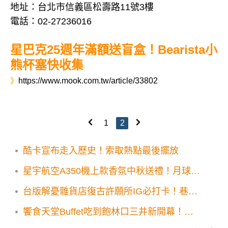
地址：台北市信義區松壽路11號3樓
電話：02-27236016
星巴克25週年滿額送盲盒！Bearista小
熊杯塞快收集
》
https://www.mook.com.tw/article/33802
1
2
酷卡宣布走入歷史！索取熱點最後擺放
星宇航空A350機上款香氛中秋送禮！月球概
念擴香熔岩球超吸睛
台版解憂雜貨店復古許願所IG必打卡！巷弄
隱藏景點3大順遊地推薦
饗食天堂Buffet吃到飽林口三井新開幕！雪
蟹腳鮑魚12道限定新菜登場