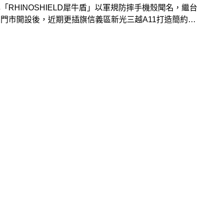
「RHINOSHIELD犀牛盾」以軍規防摔手機殼聞名，繼台
門市開設後，近期更插旗信義區新光三越A11打造簡約時
門市，讓消費者能到現場實際接觸各種手機配件，感受更全
深度體驗。