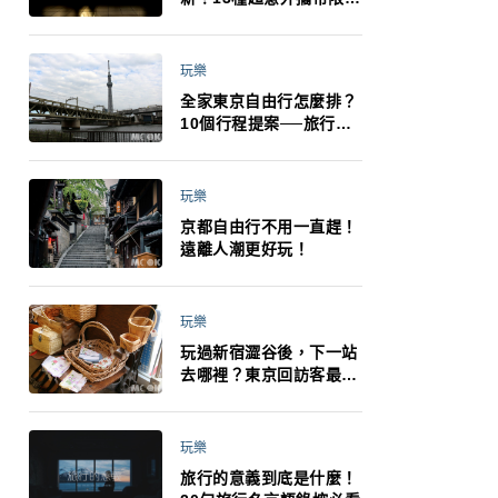
制：猛健樂、直髮梳、藍
牙耳機、暖暖包都有事！
最高還罰百萬！注意事項
玩樂
一次看！
全家東京自由行怎麼排？
10個行程提案──旅行不
再有人喊累喊無聊 X 爸媽
小孩都能找到喜歡的好玩
法！
玩樂
京都自由行不用一直趕！
遠離人潮更好玩！
玩樂
玩過新宿澀谷後，下一站
去哪裡？東京回訪客最推
薦下北澤
玩樂
旅行的意義到底是什麼！