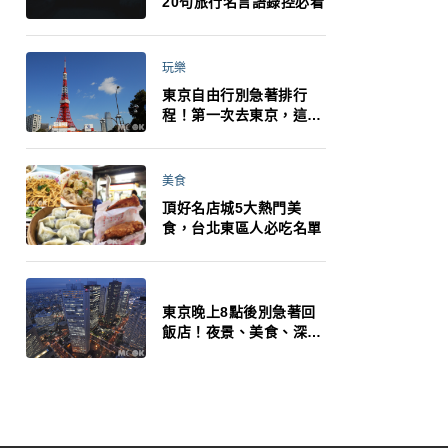
20句旅行名言語錄控必看
玩樂
東京自由行別急著排行
程！第一次去東京，這10
件事更重要
美食
頂好名店城5大熱門美
食，台北東區人必吃名單
東京晚上8點後別急著回
飯店！夜景、美食、深夜
玩法一次整理，東京人的
夜生活才正要開始