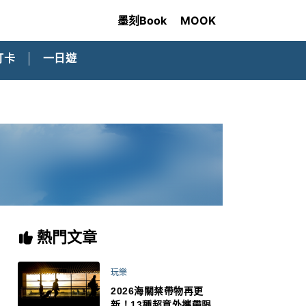
墨刻Book
MOOK
打卡
一日遊
熱門文章
玩樂
2026海關禁帶物再更
新！13種超意外攜帶限