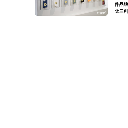
件品牌
北三創
尚新
面的