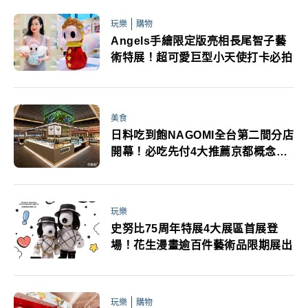
玩樂
購物
Angels手繪限定版亮相長尾智子藝
術特展！超可愛巨型小天使打卡必拍
美食
日料吃到飽NAGOMI全台第二間分店
開幕！必吃先付4大推薦京都概念空
間設計價位一次看
玩樂
史努比75周年特展4大展區首展登
場！花生漫畫逾百件藝術品限期展出
玩樂
購物