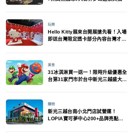
玩樂
Hello Kitty展來台開展搶先看！入場
即送台灣限定透卡部分內容台灣才有
粉絲必逛
美食
31冰淇淋買一送一！限時升級優惠全
台第31家門市於台中新光三越盛大開
幕
購物
新光三越台南小北門店試營運！
LOPIA寶可夢中心200+品牌亮點美
食優惠搶先看