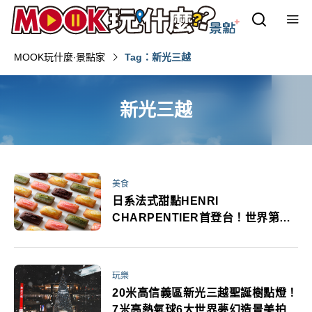
MOOK玩什麼‧景點家
Tag：新光三越
新光三越
美食
日系法式甜點HENRI
CHARPENTIER首登台！世界第一
費南雪快閃店巨型扭蛋機中獎率百分
百
玩樂
20米高信義區新光三越聖誕樹點燈！
7米高熱氣球6大世界夢幻造景美拍