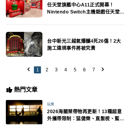
任天堂旗艦中心A11正式開幕！
Nintendo Switch主機遊戲任天堂IP
周邊商品開幕多重優惠
台中新光三越氣爆釀4死26傷！2大
施工違規事件將被究責
1
2
3
4
5
6
7
熱門文章
玩樂
2026海關禁帶物再更新！13種超意
外攜帶限制：猛健樂、直髮梳、藍牙
耳機、暖暖包都有事！最高還罰百