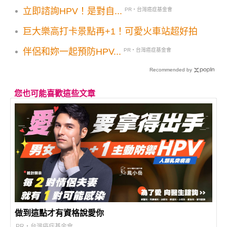
啡
立即諮詢HPV！是對自...
PR・台灣癌症基金會
巨大樂高打卡景點再+1！可愛火車站超好拍
伴侶和妳一起預防HPV...
PR・台灣癌症基金會
Recommended by
您也可能喜歡這些文章
做到這點才有資格說愛你
PR・台灣癌症基金會