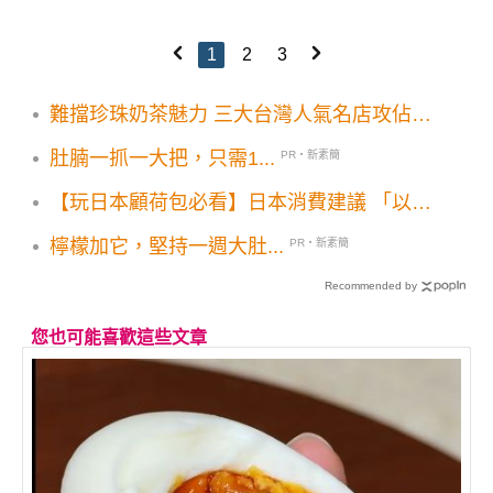
1
2
3
難擋珍珠奶茶魅力 三大台灣人氣名店攻佔日
本
肚腩一抓一大把，只需1...
PR・新素簡
【玩日本顧荷包必看】日本消費建議 「以日
幣結帳」旅日買票變貴5大遊日出國新制懶
檸檬加它，堅持一週大肚...
PR・新素簡
人包
Recommended by
您也可能喜歡這些文章