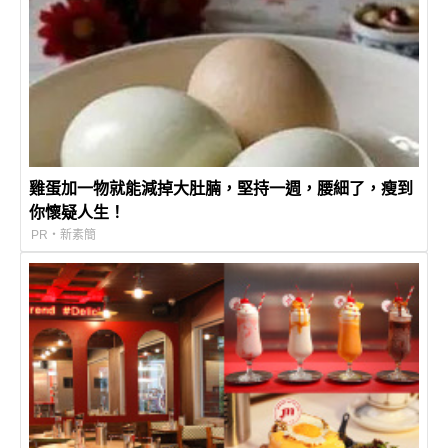
雞蛋加一物就能減掉大肚腩，堅持一週，腰細了，瘦到
你懷疑人生！
PR・新素簡