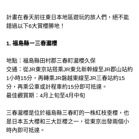
計畫在春天前往東日本地區遊玩的旅人們，絕不能
錯過以下6大賞櫻勝地！
1. 福島縣ー三春瀧櫻
地點：福島縣田村郡三春町瀧櫻久保
交通：從JR東京站搭乘JR東北新幹線至JR郡山站約
1小時15分，再轉乘JR磐越東線至JR三春站約15
分，再乘公車或計程車約15分即可抵達。
最佳觀賞期：4月上旬至4月中旬
三春瀧櫻是位於福島縣三春町的一株紅枝垂櫻，也
是日本五大櫻和三大巨櫻之一，從東京出發兩個小
時內即可抵達。