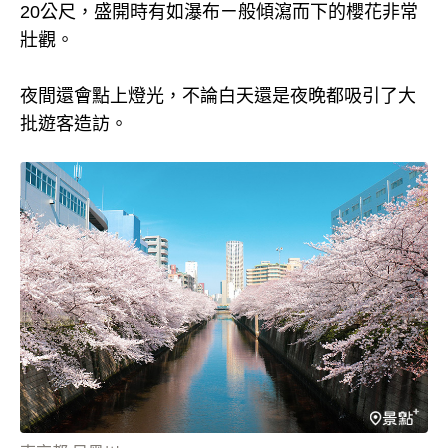
20公尺，盛開時有如瀑布ㄧ般傾瀉而下的櫻花非常
壯觀。
夜間還會點上燈光，不論白天還是夜晚都吸引了大
批遊客造訪。