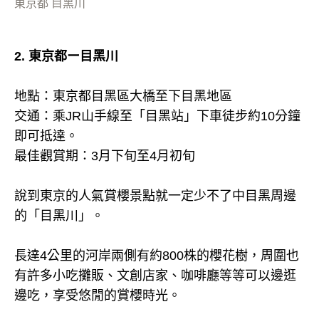
東京都 目黑川
2. 東京都ー目黑川
地點：東京都目黑區大橋至下目黑地區
交通：乘JR山手線至「目黑站」下車徒步約10分鐘
即可抵達。
最佳觀賞期：3月下旬至4月初旬
說到東京的人氣賞櫻景點就一定少不了中目黑周邊
的「目黑川」。
長達4公里的河岸兩側有約800株的櫻花樹，周圍也
有許多小吃攤販、文創店家、咖啡廳等等可以邊逛
邊吃，享受悠閒的賞櫻時光。