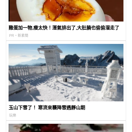
雞蛋加一物,瘦太快！溼氣排出了,大肚腩也偷偷溜走了
PR・新素簡
玉山下雪了！ 寒流來襲降雪遇靜山期
玩樂