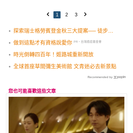
1
2
3
探索瑞士格勞賓登金秋三大提案── 徒步賞
景、搭復古火車、歡慶栗子豐收
做到這點才有資格說愛你
PR・台灣癌症基金會
時光倒轉四百年！姬路城重新開放
全球首座草間彌生美術館 文青迷必去新景點
Recommended by
您也可能喜歡這些文章