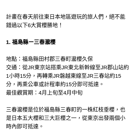
計畫在春天前往東日本地區遊玩的旅人們，絕不能
錯過以下6大賞櫻勝地！
1. 福島縣ー三春瀧櫻
地點：福島縣田村郡三春町瀧櫻久保
交通：從JR東京站搭乘JR東北新幹線至JR郡山站約
1小時15分，再轉乘JR磐越東線至JR三春站約15
分，再乘公車或計程車約15分即可抵達。
最佳觀賞期：4月上旬至4月中旬
三春瀧櫻是位於福島縣三春町的一株紅枝垂櫻，也
是日本五大櫻和三大巨櫻之一，從東京出發兩個小
時內即可抵達。