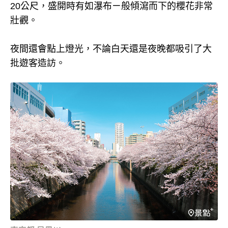
20公尺，盛開時有如瀑布ㄧ般傾瀉而下的櫻花非常
壯觀。
夜間還會點上燈光，不論白天還是夜晚都吸引了大
批遊客造訪。