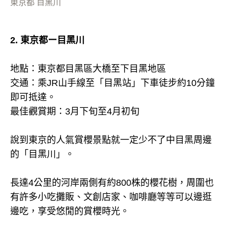
東京都 目黑川
2. 東京都ー目黑川
地點：東京都目黑區大橋至下目黑地區
交通：乘JR山手線至「目黑站」下車徒步約10分鐘
即可抵達。
最佳觀賞期：3月下旬至4月初旬
說到東京的人氣賞櫻景點就一定少不了中目黑周邊
的「目黑川」。
長達4公里的河岸兩側有約800株的櫻花樹，周圍也
有許多小吃攤販、文創店家、咖啡廳等等可以邊逛
邊吃，享受悠閒的賞櫻時光。