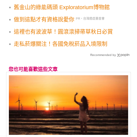
舊金山的綠能碼頭 Exploratorium博物館
做到這點才有資格說愛你
PR・台灣癌症基金會
這裡也有波波草！圓滾滾掃帚草秋日必賞
走私菸爆關注！各國免稅菸品入境限制
Recommended by
您也可能喜歡這些文章