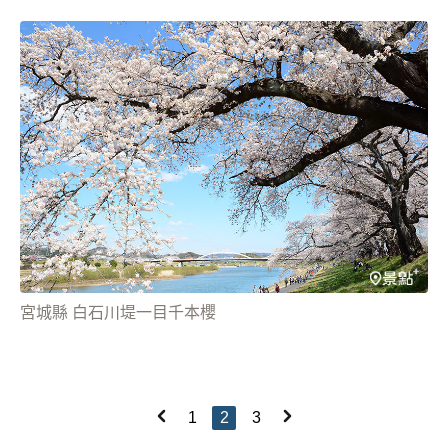
宮城縣 白石川堤一目千本櫻
1
2
3