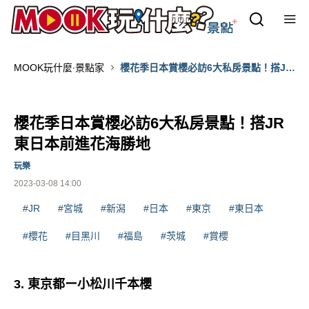
MOOK玩什麼‧景點家
櫻花季日本賞櫻必訪6大私房景點！搭JR
東日本前進花海勝地
櫻花季日本賞櫻必訪6大私房景點！搭JR
東日本前進花海勝地
玩樂
2023-03-08 14:00
#JR
#宮城
#新潟
#日本
#東京
#東日本
#櫻花
#目黑川
#福島
#茨城
#賞櫻
3. 東京都ー小松川千本櫻