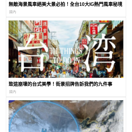
無敵海景風車絕美大景必拍！全台10大IG熱門風車秘境
國內
致這崩壞的台式美學！街景招牌告訴我們的九件事
國內