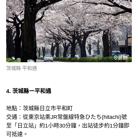
茨城縣 平和通
4. 茨城縣ー平和通
地點：茨城縣日立市平和町
交通：從東京站乘JR常盤線特急ひたち(hitachi)號
至「日立站」約1小時30分鐘，出站徒步約1分鐘即
可抵達。