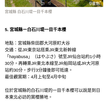
宮城縣 白石川堤一目千本櫻
5. 宮城縣ー白石川堤一目千本櫻
地點：宮城縣柴田郡大河原町大谷
交通：從JR東京站搭乘JR東北新幹線
「hayabusa」（はやぶさ）號至JR仙台站約1小時
30分，再轉乘JR東北本線至JR船岡站或JR大河原
站約30分，步行3分鐘後即可抵達。
最佳觀賞期：4月上旬至4月中旬
位於宮城縣的白石川堤的一目千本櫻可以說是到日
本東北必訪的賞櫻勝地。