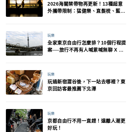
2026海關禁帶物再更新！13種超意
外攜帶限制：猛健樂、直髮梳、藍牙
耳機、暖暖包都有事！最高還罰百
萬！注意事項一次看！
玩樂
全家東京自由行怎麼排？10個行程提
案──旅行不再有人喊累喊無聊 X 爸
媽小孩都能找到喜歡的好玩法！
玩樂
玩過新宿澀谷後，下一站去哪裡？東
京回訪客最推薦下北澤
玩樂
京都自由行不用一直趕！遠離人潮更
好玩！