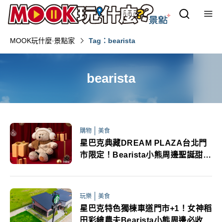
MOOK玩什麼‧景點家
Tag：bearista
bearista
購物
美食
星巴克典藏DREAM PLAZA台北門
市限定！Bearista小熊周邊聖誕甜點
咖啡必追
玩樂
美食
星巴克特色獨棟車道門市+1！女神稻
田彩繪農夫Bearista小熊周邊必收