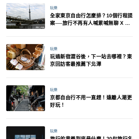
玩樂
全家東京自由行怎麼排？10個行程提
案──旅行不再有人喊累喊無聊 X 爸
媽小孩都能找到喜歡的好玩法！
玩樂
玩過新宿澀谷後，下一站去哪裡？東
京回訪客最推薦下北澤
玩樂
京都自由行不用一直趕！遠離人潮更
好玩！
玩樂
旅行的意義到底是什麼！20句旅行名