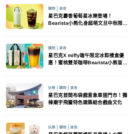
購物
美食
星巴克麝香葡萄星冰樂登場！
Bearista小熊化身超萌文旦中秋限定
周邊必追
購物
美食
星巴克X miffy端午限定冰粽禮盒優
惠！蜜桃雙茶咖啡Bearista小熊盲盒
同步登場
玩樂
購物
美食
星巴克首間布袋戲意象車道門市！獨
棟廟宇飛簷特色建築結合戲曲文化
玩樂
購物
美食