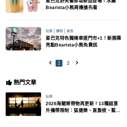
星巴克舒芙蕾那堤新品登場！水獺
Bearista小熊周邊搶先看
玩樂
購物
美食
星巴克特色獨棟車道門市+1！新開幕
亮點Bearista小熊免費送
1
2
熱門文章
玩樂
2026海關禁帶物再更新！13種超意
外攜帶限制：猛健樂、直髮梳、藍牙
耳機、暖暖包都有事！最高還罰百
萬！注意事項一次看！