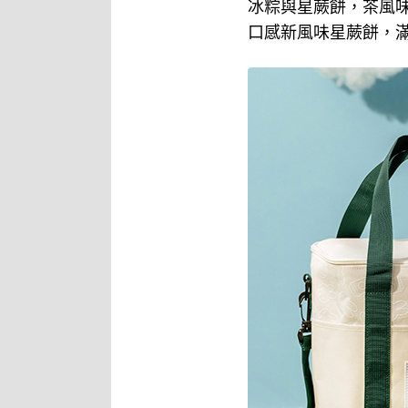
冰粽與星蕨餅，茶風
口感新風味星蕨餅，