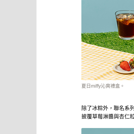
夏日miffy沁爽禮盒。
除了冰粽外，聯名系
披覆草莓淋醬與杏仁