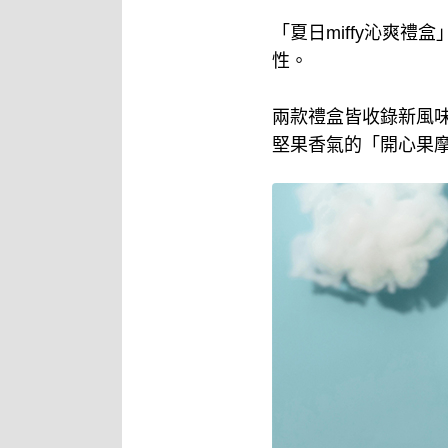
「夏日miffy沁爽禮
性。
兩款禮盒皆收錄新風
堅果香氣的「開心果