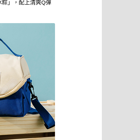
冰粽」，配上清爽Q彈