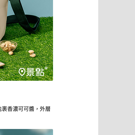
包裹香濃可可醬，外層