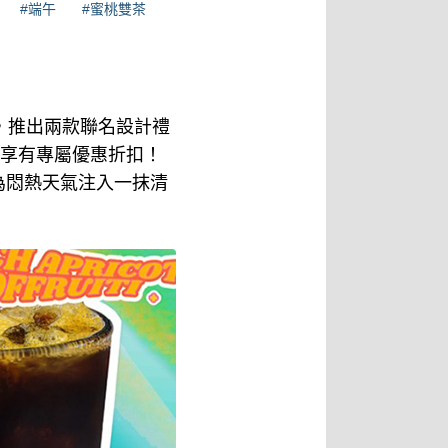
#端午
#蜜桃雙茶
題，推出兩款聯名設計禮
可享有專屬優惠折扣！
為悶熱天氣注入一抹清