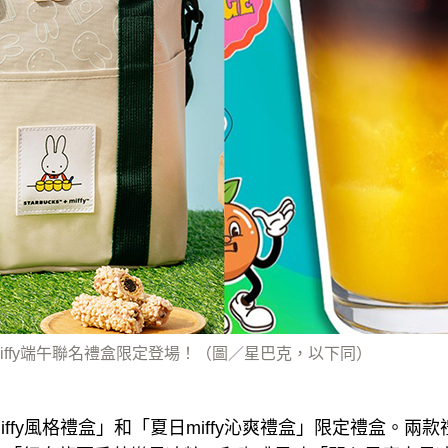
miffy端午聯名禮盒限定登場！（圖／星巴克，以下同）
ffy風格禮盒」和「夏日miffy沁爽禮盒」限定禮盒。兩