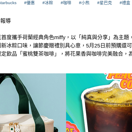
starbucks
#優惠
#冰粽
#咖啡
#小熊
#星巴克
#禮盒
理報導
首度攜手荷蘭經典角色miffy，以「純真與分享」為主
新冰粽口味，讓節慶贈禮別具心意，5月25日前預購還
限定飲品「蜜桃雙茶咖啡」，將花果香與咖啡完美融合，