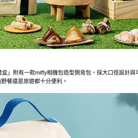
格禮盒」附有一款miffy相機包造型側背包，採大口徑設計
論野餐還是旅遊都十分便利。