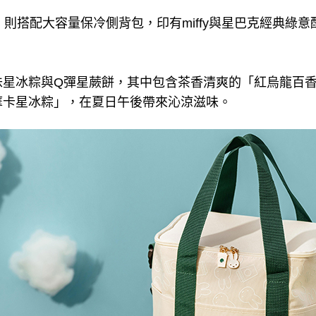
盒」則搭配大容量保冷側背包，印有miffy與星巴克經典綠
味星冰粽與Q彈星蕨餅，其中包含茶香清爽的「紅烏龍百
摩卡星冰粽」，在夏日午後帶來沁涼滋味。