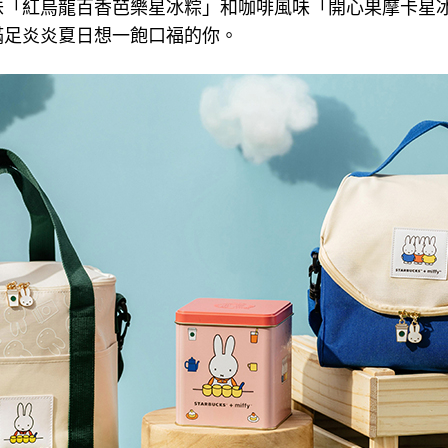
味「紅烏龍百香芭樂星冰粽」和咖啡風味「開心果摩卡星
滿足炎炎夏日想一飽口福的你。