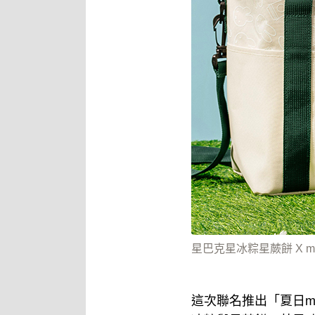
星巴克星冰粽星蕨餅 X 
這次聯名推出「夏日mi