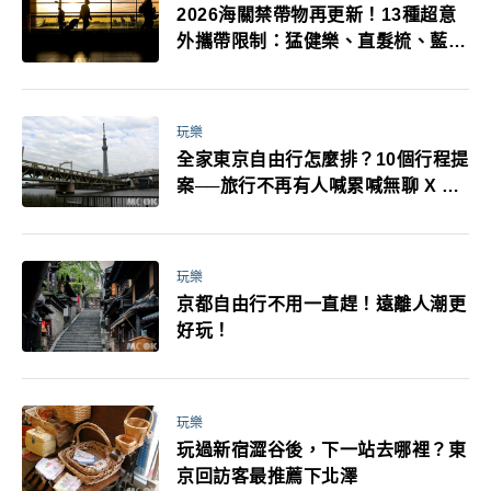
2026海關禁帶物再更新！13種超意
外攜帶限制：猛健樂、直髮梳、藍牙
耳機、暖暖包都有事！最高還罰百
萬！注意事項一次看！
玩樂
全家東京自由行怎麼排？10個行程提
案──旅行不再有人喊累喊無聊 X 爸
媽小孩都能找到喜歡的好玩法！
玩樂
京都自由行不用一直趕！遠離人潮更
好玩！
玩樂
玩過新宿澀谷後，下一站去哪裡？東
京回訪客最推薦下北澤