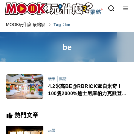
MOOK玩什麼‧景點家
Tag：be
be
玩樂
購物
4.2米高BE@RBRICK雪白米奇！
100隻2000%迪士尼庫柏力克熊登陸
海港城4大亮點必看
熱門文章
玩樂