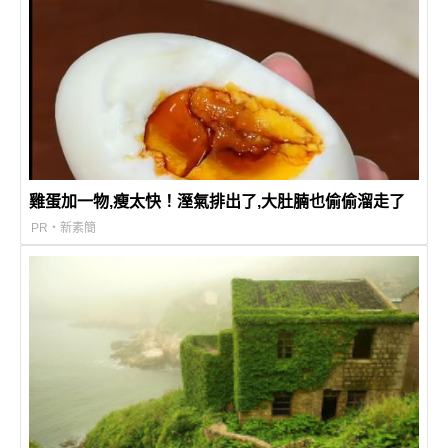
雞蛋加一物,瘦太快！溼氣排出了,大肚腩也偷偷溜走了
PR・新素簡