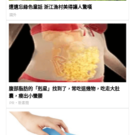
遭遺忘綠色童話 浙江漁村美得讓人驚嘆
國外
腹部脂肪的「剋星」找到了，常吃這幾物，吃走大肚
囊，瘦出小蠻腰
PR・新素簡