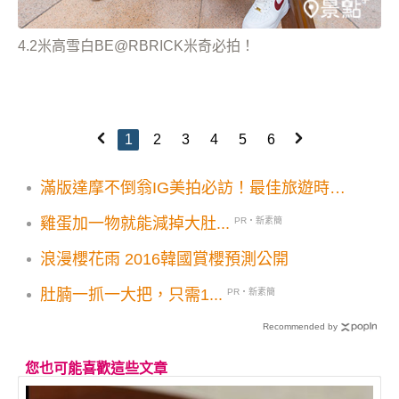
4.2米高雪白BE@RBRICK米奇必拍！
1
2
3
4
5
6
滿版達摩不倒翁IG美拍必訪！最佳旅遊時間
參拜指南一次看
雞蛋加一物就能減掉大肚...
PR・新素簡
浪漫櫻花雨 2016韓國賞櫻預測公開
肚腩一抓一大把，只需1...
PR・新素簡
Recommended by
您也可能喜歡這些文章