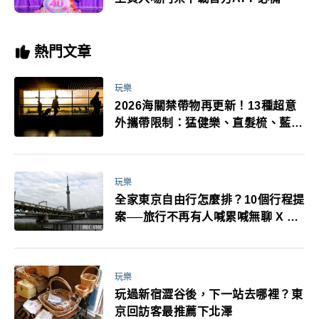
熱門文章
玩樂
2026海關禁帶物再更新！13種超意
外攜帶限制：猛健樂、直髮梳、藍牙
耳機、暖暖包都有事！最高還罰百
萬！注意事項一次看！
玩樂
全家東京自由行怎麼排？10個行程提
案──旅行不再有人喊累喊無聊 X 爸
媽小孩都能找到喜歡的好玩法！
玩樂
玩過新宿澀谷後，下一站去哪裡？東
京回訪客最推薦下北澤