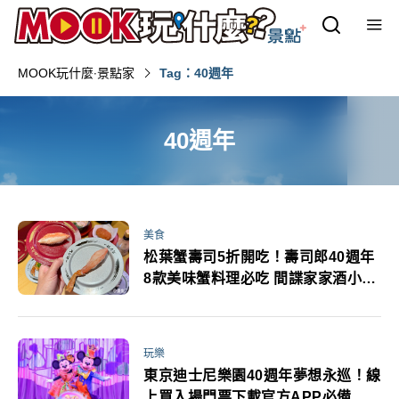
MOOK玩什麼‧景點家
Tag：40週年
40週年
美食
松葉蟹壽司5折開吃！壽司郎40週年
8款美味蟹料理必吃 間諜家家酒小提
包免費送
玩樂
東京迪士尼樂園40週年夢想永巡！線
上買入場門票下載官方APP必備