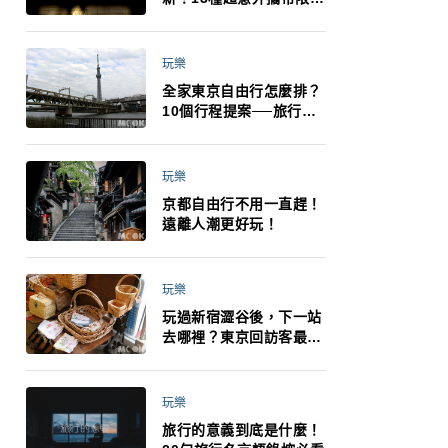
制：猛健樂、直髮梳、藍
牙耳機、暖暖包都有事！
最高還罰百萬！注意事項
玩樂
一次看！
全家東京自由行怎麼排？
10個行程提案──旅行不
再有人喊累喊無聊 X 爸媽
小孩都能找到喜歡的好玩
法！
玩樂
京都自由行不用一直趕！
遠離人潮更好玩！
玩樂
玩過新宿澀谷後，下一站
去哪裡？東京回訪客最推
薦下北澤
玩樂
旅行的意義到底是什麼！