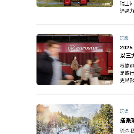
瑞士
通魅
點與
彩的
精神
玩樂
活力
202
以三
根據飛
是旅
更是影
前往歐
預算（
遊行程
旅客則
玩樂
搭乘
琉森-因