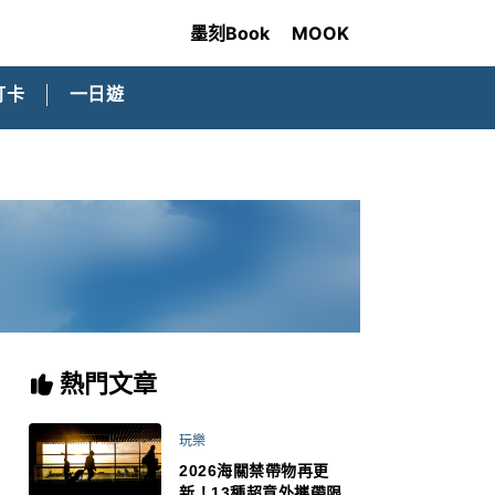
墨刻Book
MOOK
打卡
一日遊
熱門文章
玩樂
2026海關禁帶物再更
新！13種超意外攜帶限