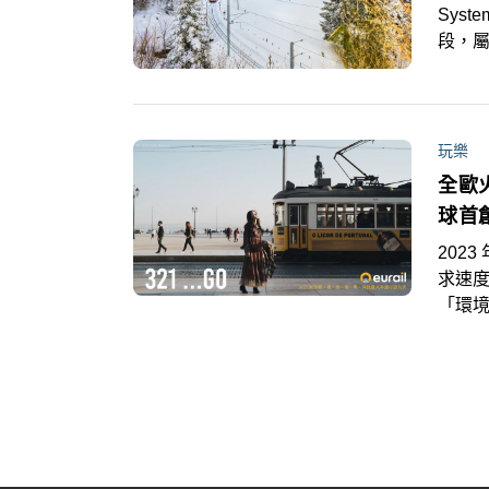
Sys
段，屬於
運送乘客
不用
玩樂
全歐火
球首創
202
求速
「環