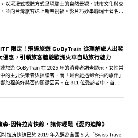
》，以沉浸式視聽方式呈現瑞士的自然景觀、城市文化與交
力，並向台灣旅客送上新春祝福。影片巧妙串聯瑞士著名景
交通線路，包括紅紅火火的伯連納列車與冰河列車、張燈結
琉森老城、瑞雪紛飛的策馬特、銀裝素裹的少女峰區、龍馬
的皮拉圖斯山，以及生機勃勃的鐵力士山，呈現瑞士迎春的
與喜悅。
5 ITF 限定！飛達旅遊 GoByTrain 從理解旅人出發
大優惠，引領旅客體驗歐洲火車自助旅行魅力
達旅遊 GoByTrain 在 2025 年的消費者調查顯示，女性常
行中的主要決策者與提議者，而「是否能遇到合拍的旅伴」
響旅程美好與否的關鍵因素。在 311 位受訪者中，首次
洲的多集中於 27–39 歲之間。尚未啟程者的最大障礙是
77%），其次才是請假困難，語言則不再是主要顧慮。旅
偏好仍以「景點、美食」為主（80–90%），40 歲以上的
有 43% 偏好主題性旅遊（如鐵道、建築...等）。
琉森-因特拉肯快線，讓你輕鬆《愛的迫降》
特拉肯快線已於 2019 年入選為全國 5 大「Swiss Travel