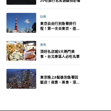
20句旅行名言語錄控必看
玩樂
東京自由行別急著排行
程！第一次去東京，這10
件事更重要
美食
頂好名店城5大熱門美
食，台北東區人必吃名單
東京晚上8點後別急著回
飯店！夜景、美食、深夜
玩法一次整理，東京人的
夜生活才正要開始