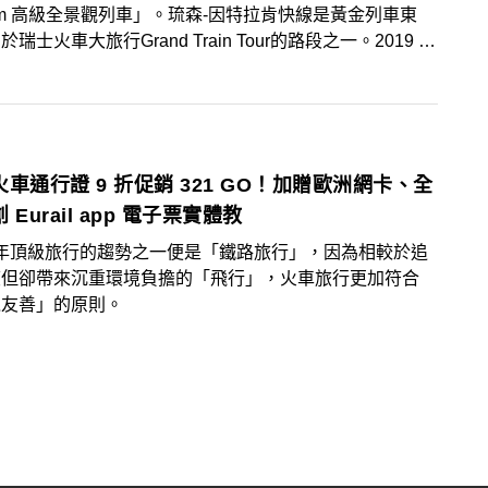
tem 高級全景觀列車」。琉森-因特拉肯快線是黃金列車東
瑞士火車大旅行Grand Train Tour的路段之一。2019 年
超越 70 萬人次。持瑞士旅行通行證 Swiss Travel Pass
訂位，可免費搭乘。
車通行證 9 折促銷 321 GO！加贈歐洲網卡、全
 Eurail app 電子票實體教
3 年頂級旅行的趨勢之一便是「鐵路旅行」，因為相較於追
度但卻帶來沉重環境負擔的「飛行」，火車旅行更加符合
境友善」的原則。