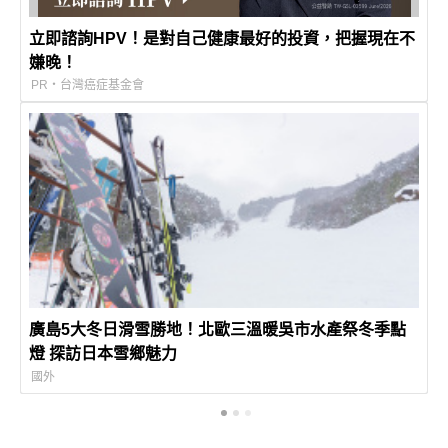
立即諮詢HPV！是對自己健康最好的投資，把握現在不
嫌晚！
PR・台灣癌症基金會
廣島5大冬日滑雪勝地！北歐三溫暖吳市水產祭冬季點
燈 探訪日本雪鄉魅力
國外