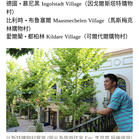
德國
•
慕尼黑
Ingolstadt Village
（因戈爾斯塔特購物
村）
比利時
•
布魯塞爾
Maasmechelen Village
（馬斯梅克
林購物村）
愛爾蘭
•
都柏林
Kildare Village
（可爾代爾購物村）
比斯特購物村實景 (圖片為旅遊作家 Eric 李昂霖 授權使用)