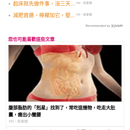
起床就先做件事，沒三天...
PR・新素簡
減肥首選，檸檬加它，堅...
PR・新素簡
Recommended by
您也可能喜歡這些文章
腹部脂肪的「剋星」找到了，常吃這幾物，吃走大肚
囊，瘦出小蠻腰
PR・新素簡