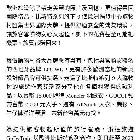
歐洲旅遊除了帶走美麗的照片及回憶，更值得帶回
國際精品，比斯特系列旗下
9
個歐洲暢貨中心購物
村匯集世界國際大牌，提供舒適安全的消費環境，
讓旅客雪購物安心又超值，剩下的花費甚至可能把
機票、旅費都賺回來！
每個購物村各大品牌應有盡有，包括與宮崎駿聯名
的西班牙品牌
LOEWE
，更有許多歐洲當地的新興
設計師品牌可供挑選。走遍了比斯特系列
9
大購物
村的旅遊作家艾瑞克分享他在各個村獲得的戰利
品，以台幣
15,000
購得
Moncler
羽絨衣、
GUCCI
領
帶台幣
2,000
元入手、還有
AllSaints
大衣、襯衫、
牛仔褲洋洋灑灑一共新台幣萬元有找。
為提供旅客物超所值的旅行體驗，飛達旅遊
GoByTrain
與歐洲比斯特系列合作，即日起至
2023