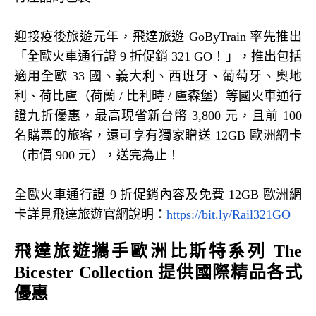
迎接疫後旅遊元年，飛達旅遊
GoByTrain
率先推出
「全歐火車通行證
9
折促銷
321 GO
！」，推出包括
適用全歐
33
國、義大利、西班牙、葡萄牙、奧地
利、荷比盧（荷蘭
/
比利時
/
盧森堡）等國火車通行
證九折優惠，最高現省新台幣
3,800
元，且前
100
名購票的旅客，還可享有獨家贈送
12GB
歐洲網卡
（市價
900
元），送完為止！
全歐火車通行證
9
折促銷內容及免費
12GB
歐洲網
卡詳見飛達旅遊官網說明：
https://bit.ly/Rail321GO
飛達旅遊攜手歐洲比斯特系列
The
Bicester Collection
提供國際精品各式
優惠